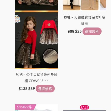
可
可
在
在
產
產
襪褲 – 天鵝絨跳舞保暖打底
品
品
襪褲
頁
頁
面
面
$
38
$
25
選擇規格
選
選
擇
擇
選
選
項
項
紗裙 – 公主星星蓬蓬連身紗
裙 GDW043-44
$
138
$
89
選擇規格
原
目
$150/2件
此
此
SALE
始
前