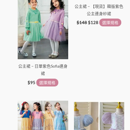
產
產
公主裙 – 【現貨】韓版紫色
品
品
公主連身紗裙
頁
頁
面
面
$
148
$
128
選擇規格
選
選
擇
擇
選
選
項
項
公主裙 – 日單紫色Sofia連身
裙
$
95
選擇規格
此
此
產
產
品
品
有
有