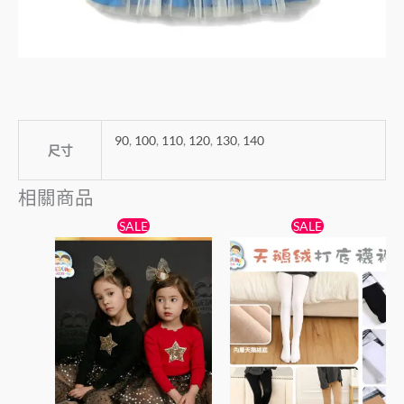
90
,
100
,
110
,
120
,
130
,
140
尺寸
相關商品
原
目
原
目
此
此
SALE
SALE
始
前
始
前
產
產
價
價
價
價
格：
格：
品
格：
格：
品
$138。
$89。
$38。
$25。
有
有
多
多
種
種
款
款
式。
式。