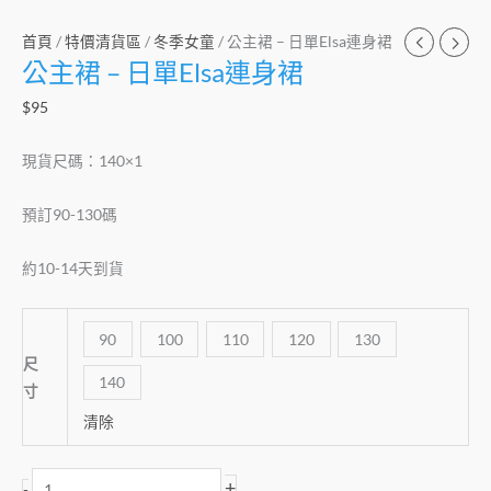
首頁
/
特價清貨區
/
冬季女童
/ 公主裙 – 日單Elsa連身裙
公主裙 – 日單Elsa連身裙
$
95
現貨尺碼：140×1
預訂90-130碼
約10-14天到貨
90
100
110
120
130
尺
140
寸
清除
+
-