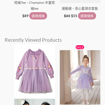
短袖Tee – Champion 中童短
袖tee
運動服 – 背心籃球衣套裝
$
89
選擇規格
$
65
$
55
選擇規格
Recently Viewed Products
原
目
此
此
SALE
始
前
產
產
價
價
品
格：
格：
品
$148。
$128。
有
有
多
多
種
種
款
款
式。
式。
可
可
在
在