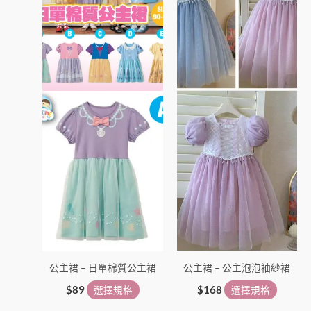
多
多
種
種
款
款
式。
式。
可
可
在
在
產
產
品
品
頁
頁
面
面
選
選
擇
擇
選
選
項
項
公主裙 – 日單棉質公主裙
公主裙 – 公主泡泡袖紗裙
$
89
選擇規格
$
168
選擇規格