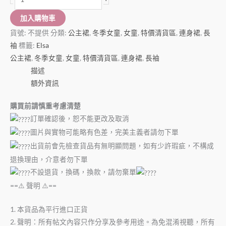
加入購物車
貨號:
不提供
分類:
公主裙
,
冬季女童
,
女童
,
特價清貨區
,
連身裙
,
長
袖
標籤:
Elsa
公主裙
,
冬季女童
,
女童
,
特價清貨區
,
連身裙
,
長袖
描述
額外資訊
購買前請慎重考慮清楚
訂單確認後，恕不能更改及取消
圖片與實物可能略有色差，完美主義者請勿下單
出貨前會先檢查貨品有無明顯問題，如有少許瑕疵，不構成
退換理由，介意者勿下單
不設退貨，換碼，換款，請勿棄單
==⚠️ 聲明 ⚠️==
1. 本貨品為平行進口正貨
2. 聲明：所有帖文內容只作分享及參考用途。為免混淆視聽，所有