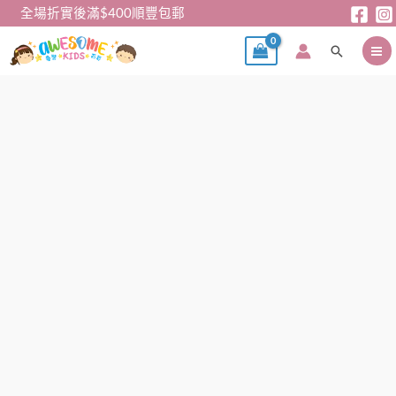
跳
全場折實後滿$400順豐包郵
至
搜
主
尋
要
內
公
容
主
裙
–
日
單
Elsa
連
身
裙
數
量