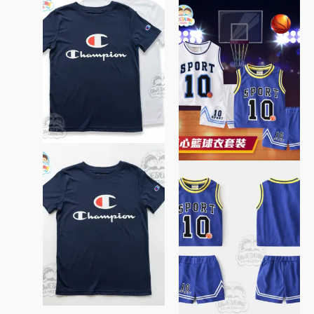
產
產
價
價
品
格：
格：
品
$65。
$55。
有
有
多
多
種
種
款
款
式。
式。
可
可
在
在
產
產
品
品
頁
頁
面
面
選
選
擇
擇
選
選
項
項