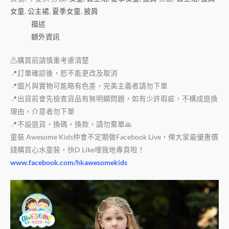
女童
,
公主裙
,
夏季女童
,
披肩
描述
額外資訊
⚠購買前請慎重考慮清楚
📍訂單確認後，恕不能更改及取消
📍圖片與實物可能略有色差，完美主義者請勿下單
📍出貨前會先檢查貨品有無明顯問題，如有少許瑕疵，不構成退換
理由，介意者勿下單
📍不設退貨，換碼，換款，請勿棄單🙏
童裝 Awesome Kids仲會不定期做Facebook Live，俾大家最優惠價
錢購買心水童裝，快D Like埋我地專頁啦！
www.facebook.com/hkawesomekids