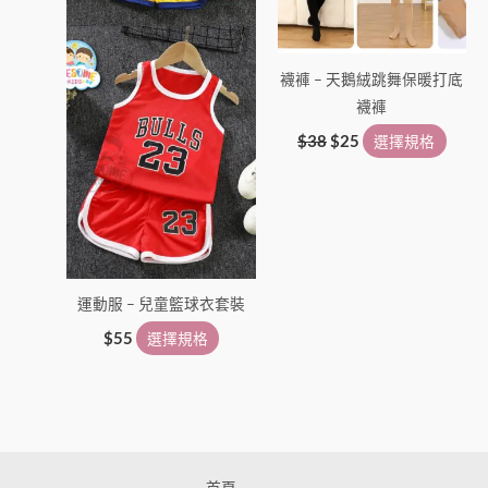
可
可
在
在
產
產
襪褲 – 天鵝絨跳舞保暖打底
品
品
襪褲
頁
頁
面
面
$
38
$
25
選擇規格
選
選
擇
擇
選
選
項
項
運動服 – 兒童籃球衣套裝
$
55
選擇規格
首頁