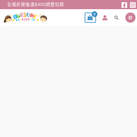
跳
全場折實後滿$400順豐包郵
至
搜
主
尋
要
內
公
容
主
披
肩
-
公
主
閃
閃
紗
披
肩
數
量