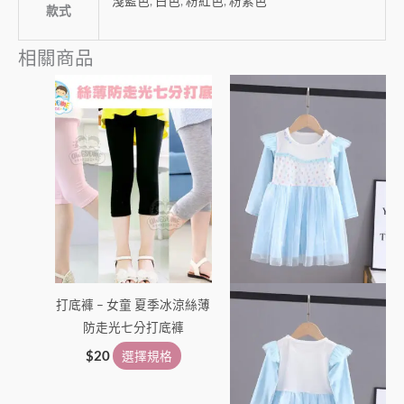
淺藍色
,
白色
,
粉紅色
,
粉紫色
款式
相關商品
此
此
產
產
品
品
有
有
多
多
種
種
款
款
式。
式。
可
可
在
在
打底褲 – 女童 夏季冰涼絲薄
產
產
防走光七分打底褲
品
品
頁
頁
$
20
選擇規格
面
面
選
選