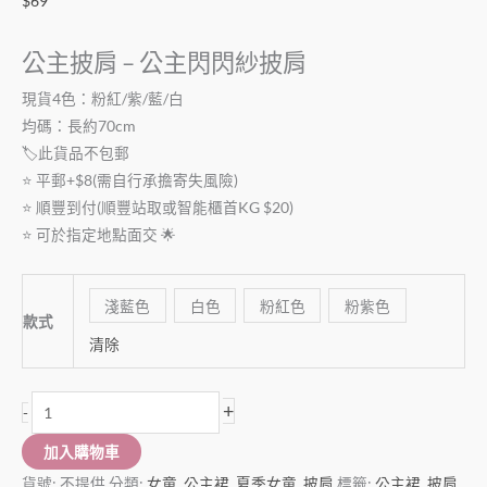
$
69
公主披肩 – 公主閃閃紗披肩
現貨4色：粉紅/紫/藍/白
均碼：長約70cm
🏷此貨品不包郵
⭐️ 平郵+$8(需自行承擔寄失風險)
⭐️ 順豐到付(順豐站取或智能櫃首KG $20)
⭐️ 可於指定地點面交 🌟
淺藍色
白色
粉紅色
粉紫色
款式
清除
+
-
加入購物車
貨號:
不提供
分類:
女童
,
公主裙
,
夏季女童
,
披肩
標籤:
公主裙
,
披肩