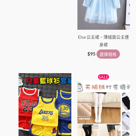
擇
擇
選
選
項
項
Elsa 公主裙 – 薄絨面公主連
身裙
$
95
選擇規格
原
目
此
此
SALE
始
前
產
產
價
價
品
格：
格：
品
$38。
$25。
有
有
多
多
種
種
款
款
式。
式。