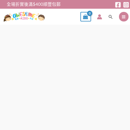
跳
全場折實後滿$400順豐包郵
至
搜
主
尋
要
內
兒
容
童
tee
-
韓
單
扎
染
時
尚
圓
領
T
恤