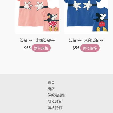
多
多
種
種
款
款
式。
式。
可
可
在
在
短袖Tee – 米妮短袖tee
短袖Tee –米奇短袖tee
產
產
品
品
$
55
選擇規格
$
55
選擇規格
頁
頁
面
面
選
選
擇
擇
選
選
首頁
項
項
商店
條款及細則
隠私政策
聯絡我們