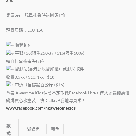
$
50
兒童tee – 韓單扎染時尚圓領T恤
現貨尺碼：100-150
順豐到付
平郵+$8(限重250g) / +$16(限重500g)
需自行承擔寄失風險
智郵站(香港郵政智能櫃）或郵局取件
收費0.5kg +$10, 1kg +$18
中通（自提點首公斤+$15）
童裝 Awesome Kids仲會不定期做Facebook Live，俾大家最優惠價
錢購買心水童裝，快D Like埋我地專頁啦！
www.facebook.com/hkawesomekids
款
湖綠色
藍色
式