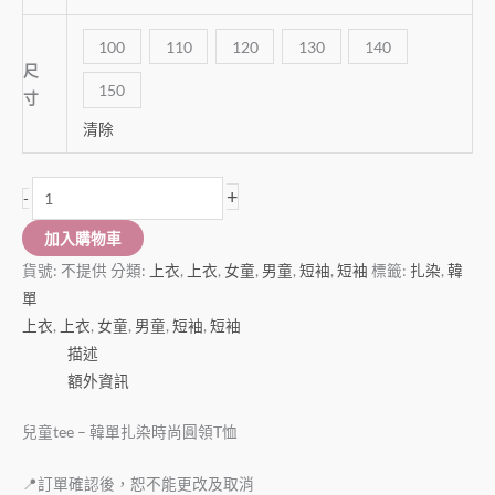
100
110
120
130
140
尺
150
寸
清除
+
-
加入購物車
貨號:
不提供
分類:
上衣
,
上衣
,
女童
,
男童
,
短袖
,
短袖
標籤:
扎染
,
韓
單
上衣
,
上衣
,
女童
,
男童
,
短袖
,
短袖
描述
額外資訊
兒童tee – 韓單扎染時尚圓領T恤
📍訂單確認後，恕不能更改及取消