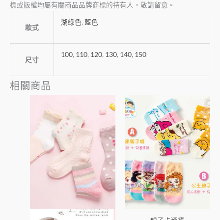
標或版權均屬有關商品品牌商標的持有人，敬請留意。
湖綠色
,
藍色
款式
100
,
110
,
120
,
130
,
140
,
150
尺寸
相關商品
此
此
產
產
品
品
有
有
多
多
種
種
款
款
式。
式。
可
可
在
在