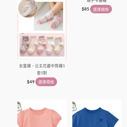
親子卡通襪
產
產
品
品
$
85
選擇規格
頁
頁
面
面
選
選
擇
擇
選
選
項
項
女童襪 – 公主花邊中筒襪1
套5對
$
49
選擇規格
此
此
產
產
品
品
有
有