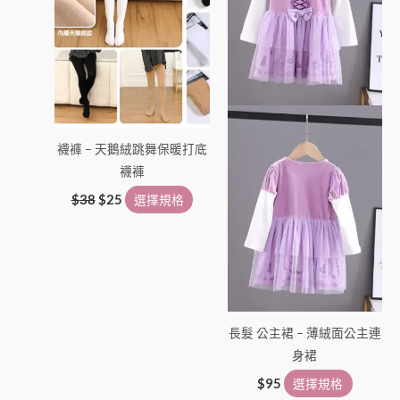
種
種
款
款
式。
式。
可
可
在
在
產
產
襪褲 – 天鵝絨跳舞保暖打底
品
品
襪褲
頁
頁
面
面
$
38
$
25
選擇規格
選
選
擇
擇
選
選
項
項
長髮 公主裙 – 薄絨面公主連
身裙
$
95
選擇規格