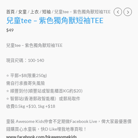
首頁
/
女童
/
上衣
/
短袖
/ 兒童tee – 紫色獨角獸短袖TEE
兒童tee – 紫色獨角獸短袖TEE
$
49
兒童tee – 紫色獨角獸短袖TEE
現貨尺碼：100-140
⭐️ 平郵+$8(限重250g)
需自行承擔寄失風險
⭐️ 順豐到付(順豐站或智能櫃首KG約$20）
⭐️ 智郵站(香港郵政智能櫃）或郵局取件
收費0.5kg +$10, 1kg +$18
童裝 Awesome Kids仲會不定期做Facebook Live，俾大家最優惠價
錢購買心水童裝，快D Like埋我地專頁啦！
www.facebook.com/hkawesomekids