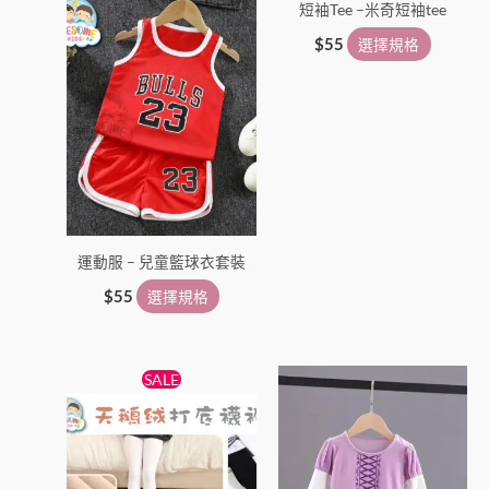
短袖Tee –米奇短袖tee
產
產
品
品
$
55
選擇規格
頁
頁
面
面
選
選
擇
擇
選
選
項
項
運動服 – 兒童籃球衣套裝
$
55
選擇規格
原
目
此
此
SALE
始
前
產
產
價
價
格：
格：
品
品
$38。
$25。
有
有
多
多