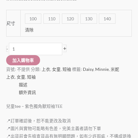
100
110
120
130
140
尺寸
清除
+
-
加入購物車
貨號:
不提供
分類:
上衣
,
女童
,
短袖
標籤:
Daisy
,
Minnie
,
米妮
上衣
,
女童
,
短袖
描述
額外資訊
兒童tee – 紫色獨角獸短袖TEE
📍訂單確認後，恕不能更改及取消
📍圖片與實物可能略有色差，完美主義者請勿下單
📍出貨前會先檢查貨品有無明顯問題，如有少許瑕疵，不構成退換