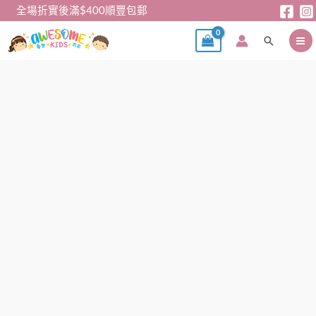
跳
全場折實後滿$400順豐包郵
至
搜
主
尋
要
內
兒
容
童
tee
-
紫
色
獨
角
獸
短
袖
TEE
數
量