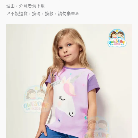
理由，介意者勿下單
📍不設退貨，換碼，換款，請勿棄單🙏