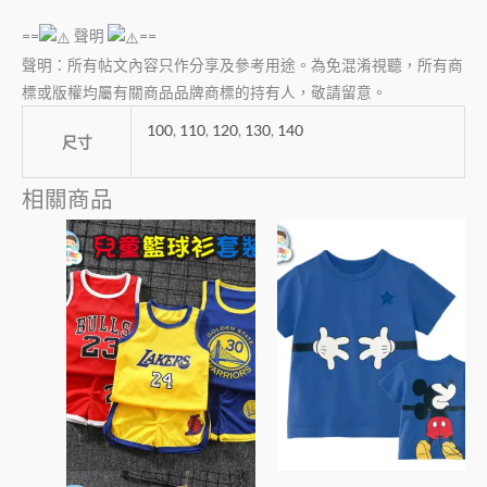
==
聲明
==
聲明：所有帖文內容只作分享及參考用途。為免混淆視聽，所有商
標或版權均屬有關商品品牌商標的持有人，敬請留意。
100
,
110
,
120
,
130
,
140
尺寸
相關商品
此
此
產
產
品
品
有
有
多
多
種
種
款
款
式。
式。
可
可
在
在