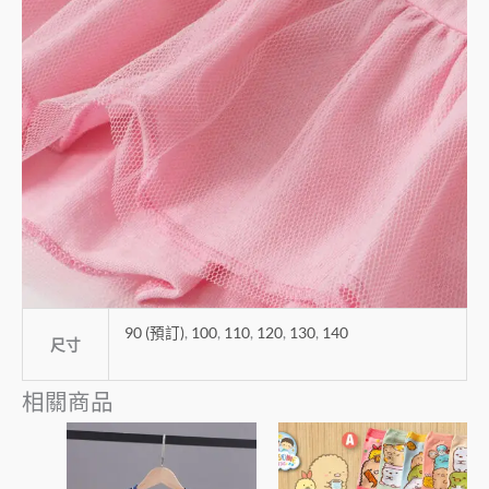
90 (預訂)
,
100
,
110
,
120
,
130
,
140
尺寸
相關商品
價
此
此
格
產
產
範