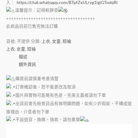
入：
https://chat.whatsapp.com/BTpfZxULryg1igiGTodqRl
溫馨提示：記得較靜音
++++++++++++++++++++++++++++++++++++
此商品目前已售完無法訂購
貨號:
不提供
分類:
上衣
,
女童
,
短袖
上衣
,
女童
,
短袖
描述
額外資訊
購買前請慎重考慮清楚
訂單確認後，恕不能更改及取消
圖片與實物可能略有色差，完美主義者請勿下單
出貨前會先檢查貨品有無明顯問題，如有少許瑕疵，不構成退
換理由，介意者勿下單
不設退貨，換碼，換款，請勿棄單