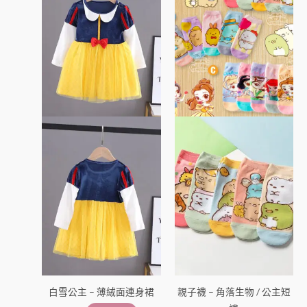
品
圍：
品
$45
有
有
到
多
多
$85
種
種
款
款
式。
式。
可
可
在
在
產
產
品
品
頁
頁
面
面
選
選
擇
擇
選
選
項
項
白雪公主 – 薄絨面連身裙
親子襪 – 角落生物 / 公主短