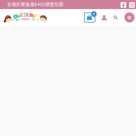
跳
全場折實後滿$400順豐包郵
至
搜
主
尋
要
內
容