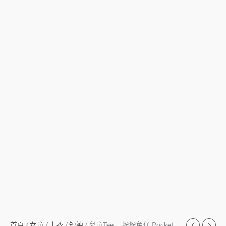
首頁
/
女童
/
上衣
/
短袖
/ 兒童Tee – 粉紛兔仔 Pocket