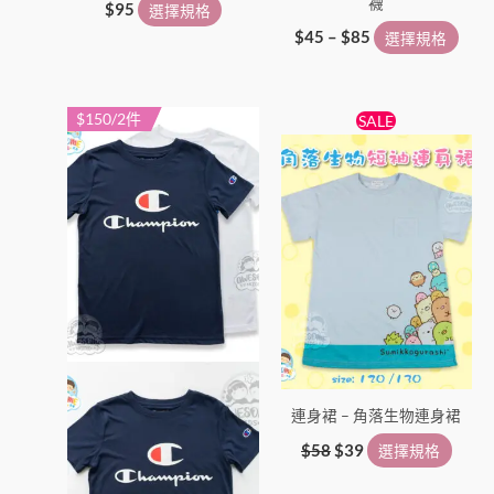
襪
$
95
選擇規格
$
45
–
$
85
選擇規格
原
目
$150/2件
此
此
SALE
始
前
產
產
價
價
品
格：
格：
品
$58。
$39。
有
有
多
多
種
種
款
款
式。
式。
可
可
在
在
產
產
連身裙 – 角落生物連身裙
品
品
頁
頁
$
58
$
39
選擇規格
面
面