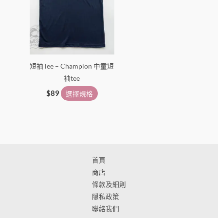
選
選
擇
擇
選
選
項
項
短袖Tee – Champion 中童短
袖tee
$
89
選擇規格
首頁
商店
條款及細則
隠私政策
聯絡我們