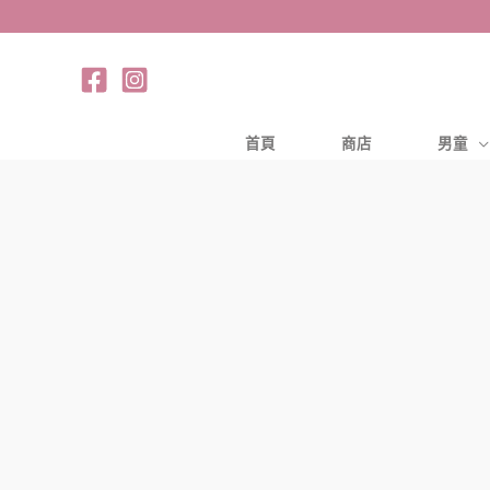
跳
至
主
要
內
首頁
商店
男童
容