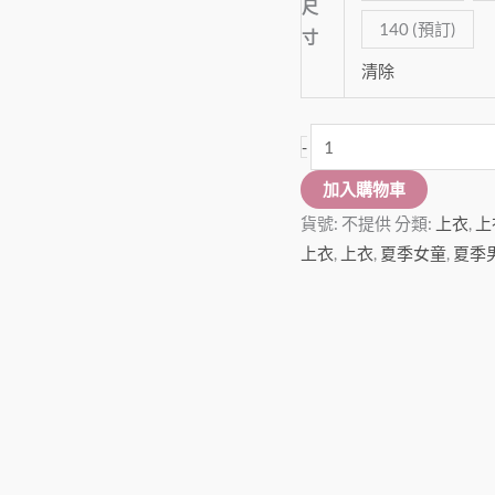
尺
140 (預訂)
寸
清除
-
加入購物車
貨號:
不提供
分類:
上衣
,
上
上衣
,
上衣
,
夏季女童
,
夏季