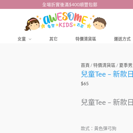
全場折實後滿$400順豐包郵
女童
其它
特價清貨區
運送方式
兒
首頁
/
特價清貨區
/
夏季男
兒童Tee – 新款
童
Tee
$
65
-
新
兒童Tee – 新
款
日
單
款式：黃色彈弓狗
卡