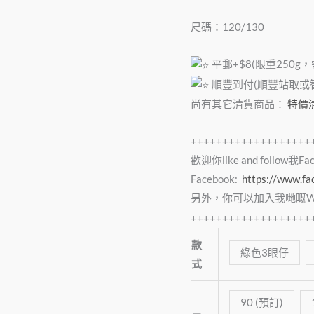
通
尺碼：120/130
短
袖
平郵+$8(限重250g
Tee
順豐到付(順豐站取或智能
BTS010
數
尚有其它清貨商品：
特價
量
+++++++++++++++++++
歡迎你like and follow我F
Facebook:
https://www.f
另外，你可以加入我哋嘅Wha
+++++++++++++++++++
款
綠色3眼仔
式
90 (預訂)