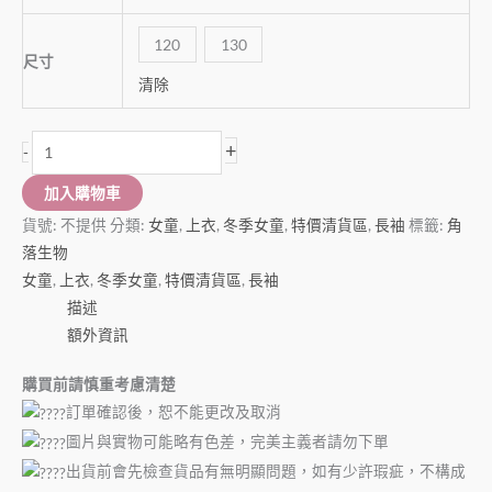
120
130
尺寸
清除
+
-
加入購物車
貨號:
不提供
分類:
女童
,
上衣
,
冬季女童
,
特價清貨區
,
長袖
標籤:
角
落生物
女童
,
上衣
,
冬季女童
,
特價清貨區
,
長袖
描述
額外資訊
購買前請慎重考慮清楚
訂單確認後，恕不能更改及取消
圖片與實物可能略有色差，完美主義者請勿下單
出貨前會先檢查貨品有無明顯問題，如有少許瑕疵，不構成