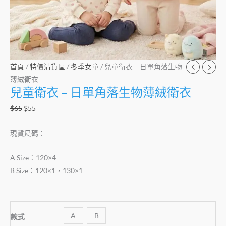
衣
數
量
首頁
/
特價清貨區
/
冬季女童
/ 兒童衛衣 – 日單角落生物
薄絨衛衣
兒童衛衣 – 日單角落生物薄絨衛衣
$
65
$
55
現貨尺碼：
A Size：120×4
B Size：120×1，130×1
A
B
款式