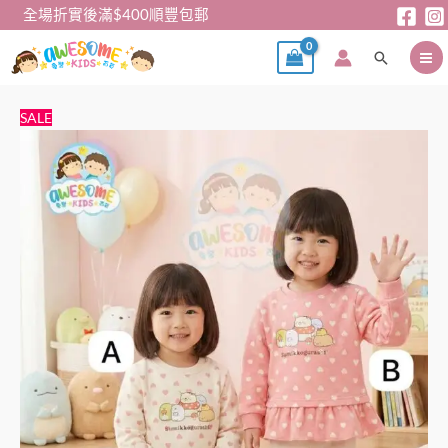
跳
全場折實後滿$400順豐包郵
至
搜
主
尋
要
內
兒
原
目
SALE
容
童
始
前
衛
價
價
衣
格：
格：
-
$65。
$55。
日
單
角
落
生
物
薄
絨
衛