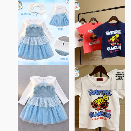
此
此
產
產
品
品
有
有
多
多
種
種
款
款
式。
式。
可
可
在
在
產
產
品
品
頁
頁
面
面
選
選
擇
擇
選
選
項
項