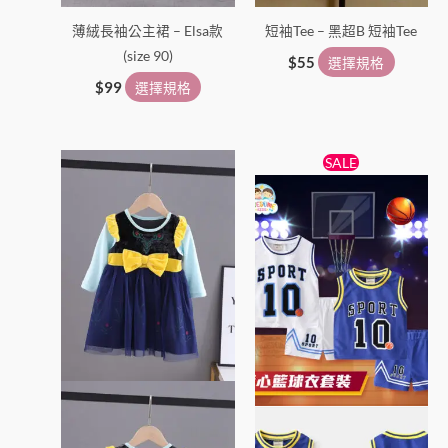
薄絨長袖公主裙 – Elsa款
短袖Tee – 黑超B 短袖Tee
(size 90)
$
55
選擇規格
$
99
選擇規格
原
目
此
此
SALE
始
前
產
產
價
價
品
格：
格：
品
$65。
$55。
有
有
多
多
種
種
款
款
式。
式。
可
可
在
在
產
產
品
品