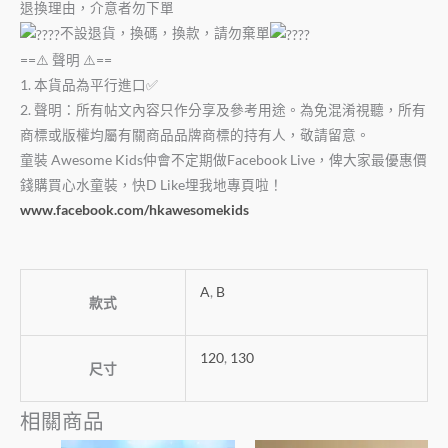
退換理由，介意者勿下單
不設退貨，換碼，換款，請勿棄單
==⚠️ 聲明 ⚠️==
1. 本貨品為平行進口✅
2. 聲明：所有帖文內容只作分享及參考用途。為免混淆視聽，所有
商標或版權均屬有關商品品牌商標的持有人，敬請留意。
童裝 Awesome Kids仲會不定期做Facebook Live，俾大家最優惠價
錢購買心水童裝，快D Like埋我地專頁啦！
www.facebook.com/hkawesomekids
A
,
B
款式
120
,
130
尺寸
相關商品