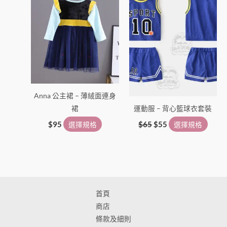
頁
頁
面
面
選
選
擇
擇
選
選
項
項
Anna 公主裙 – 薄絨面連身
裙
運動服 – 背心籃球衣套裝
$
95
選擇規格
$
65
$
55
選擇規格
首頁
商店
條款及細則