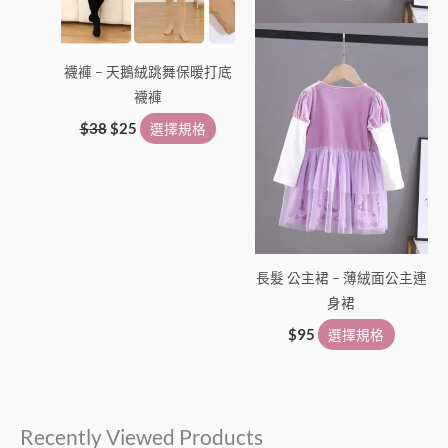
可
可
在
在
產
產
襪褲 – 天鵝絨跳舞保暖打底
品
品
襪褲
頁
頁
面
面
$
38
$
25
選擇規格
選
選
擇
擇
選
選
項
項
長髮 公主裙 – 薄絨面公主連
身裙
$
95
選擇規格
Recently Viewed Products