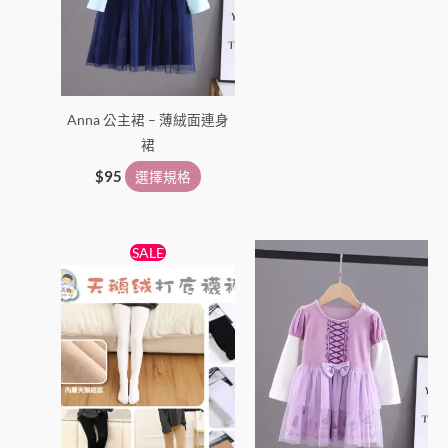
擇
擇
選
選
項
項
Anna 公主裙 – 薄絨面連身
裙
$
95
選擇規格
原
目
此
此
SALE
始
前
產
產
價
價
格：
格：
品
品
$38。
$25。
有
有
多
多
種
種
款
款
式。
式。