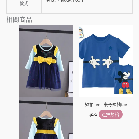
款式
相關商品
此
此
產
產
品
品
有
有
多
多
種
種
款
款
式。
式。
可
可
在
在
短袖Tee –米奇短袖tee
產
產
品
品
$
55
選擇規格
頁
頁
面
面
選
選