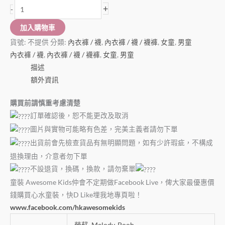
+
-
加入購物車
貨號:
不提供
分類:
內衣褲 / 襪
,
內衣褲 / 襪 / 襪褲
,
女童
,
男童
內衣褲 / 襪
,
內衣褲 / 襪 / 襪褲
,
女童
,
男童
描述
額外資訊
購買前請慎重考慮清楚
訂單確認後，恕不能更改及取消
圖片與實物可能略有色差，完美主義者請勿下單
出貨前會先檢查貨品有無明顯問題，如有少許瑕疵，不構成
退換理由，介意者勿下單
不設退貨，換碼，換款，請勿棄單
童裝 Awesome Kids仲會不定期做Facebook Live，俾大家最優惠價
錢購買心水童裝，快D Like埋我地專頁啦！
www.facebook.com/hkawesomekids
勞蘇
,
Melody
,
Pooh