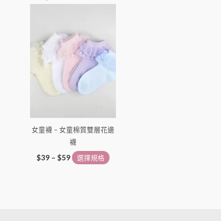
價
此
格
產
範
圍：
品
$39
有
到
多
$59
種
款
式。
可
在
女童襪 – 女童棉質雙層花邊
產
襪
品
頁
$
39
–
$
59
選擇規格
面
選
擇
選
項