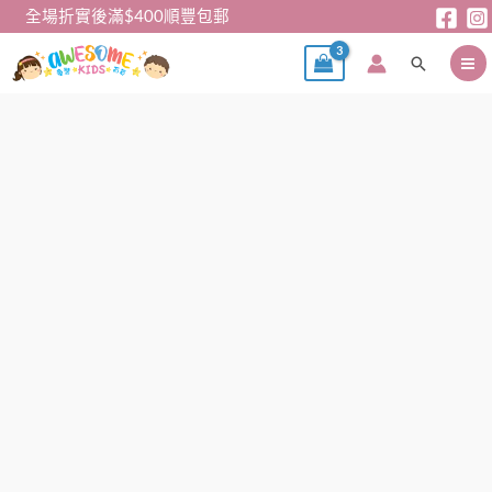
跳
全場折實後滿$400順豐包郵
至
搜
主
尋
要
內
兒
容
童
立
體
卡
通
手
套
數
量