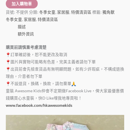
加入購物車
貨號:
不提供
分類:
冬季女童
,
家居服
,
特價清貨區
標籤:
獨角獸
冬季女童
,
家居服
,
特價清貨區
描述
額外資訊
購買前請慎重考慮清楚
訂單確認後，恕不能更改及取消
圖片與實物可能略有色差，完美主義者請勿下單
出貨前會先檢查貨品有無明顯問題，如有少許瑕疵，不構成退換
理由，介意者勿下單
不設退貨，換碼，換款，請勿棄單
童裝 Awesome Kids仲會不定期做Facebook Live，俾大家最優惠價
錢購買心水童裝，快D Like埋我地專頁啦！
www.facebook.com/hkawesomekids