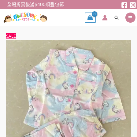
跳
全場折實後滿$400順豐包郵
至
搜
主
尋
要
內
兒
原
目
SALE
容
童
始
前
家
價
價
居
格：
格：
服
$79。
$69。
-
日
單
長
袖
獨
角
獸
家