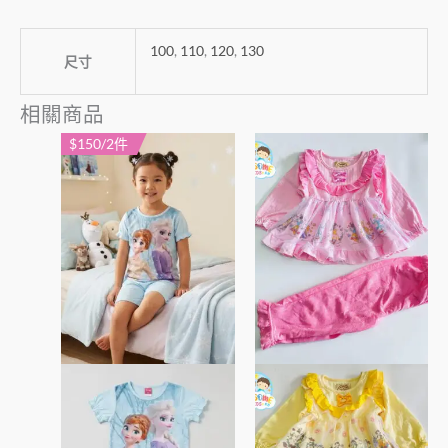
100
,
110
,
120
,
130
尺寸
相關商品
$150/2件
此
此
產
產
品
品
有
有
多
多
種
種
款
款
式。
式。
可
可
在
在
產
產
品
品
頁
頁