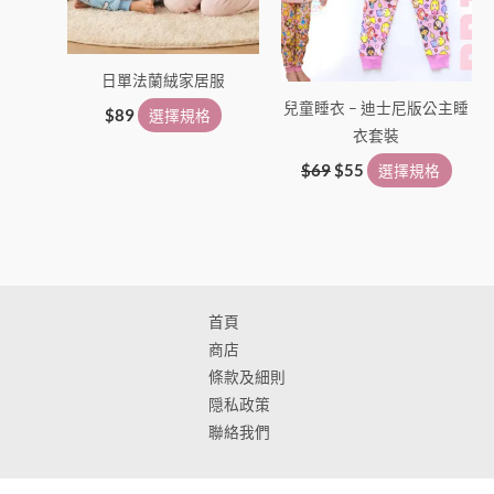
式。
式。
可
可
在
在
日單法蘭絨家居服
產
產
兒童睡衣 – 迪士尼版公主睡
品
品
$
89
選擇規格
衣套裝
頁
頁
面
面
$
69
$
55
選擇規格
選
選
擇
擇
選
選
項
項
首頁
商店
條款及細則
隠私政策
聯絡我們