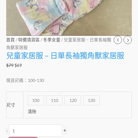
居
服
數
量
首頁
/
特價清貨區
/
冬季女童
/ 兒童家居服 – 日單長袖獨
角獸家居服
兒童家居服 – 日單長袖獨角獸家居服
$
79
$
69
現貨尺碼：100-130
100
110
120
130
尺寸
清除
+
-