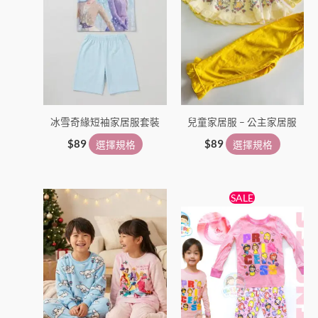
面
面
選
選
擇
擇
選
選
項
項
冰雪奇緣短袖家居服套裝
兒童家居服 – 公主家居服
$
89
選擇規格
$
89
選擇規格
原
目
此
此
SALE
始
前
產
產
價
價
品
格：
格：
品
$69。
$55。
有
有
多
多
種
種
款
款