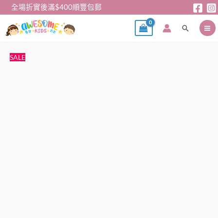
跳
全場折實後滿$400順豐包郵
至
搜
主
尋
要
內
兒
原
目
SALE
容
童
始
前
家
價
價
居
格：
格：
服
$79。
$69。
-
日
單
米
奇/
米
妮/
小
飛