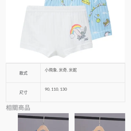
小飛象
,
米奇
,
米妮
款式
90
,
110
,
130
尺寸
相關商品
此
此
產
產