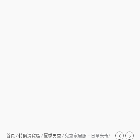
首頁
/
特價清貨區
/
夏季男童
/ 兒童家居服 – 日單米奇/