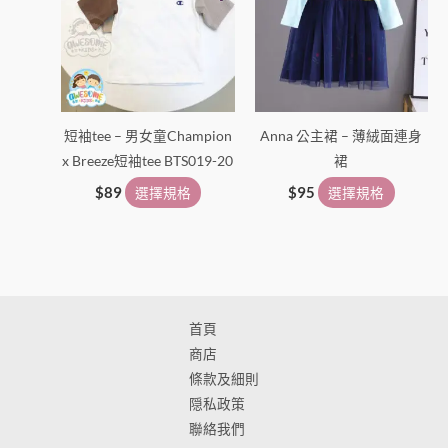
選
選
擇
擇
選
選
項
項
短袖tee – 男女童Champion
Anna 公主裙 – 薄絨面連身
x Breeze短袖tee BTS019-20
裙
$
89
選擇規格
$
95
選擇規格
首頁
商店
條款及細則
隠私政策
聯絡我們