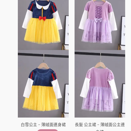
品
品
有
有
多
多
種
種
款
款
式。
式。
可
可
在
在
產
產
品
品
頁
頁
面
面
選
選
擇
擇
選
選
項
項
白雪公主 – 薄絨面連身裙
長髮 公主裙 – 薄絨面公主連