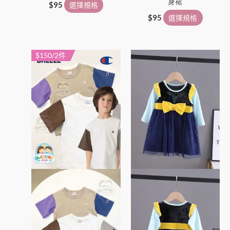
身裙
$
95
選擇規格
$
95
選擇規格
$150/2件
此
此
產
產
品
品
有
有
多
多
種
種
款
款
式。
式。
可
可
在
在
產
產
品
品
頁
頁
面
面