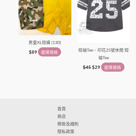
選
選
擇
擇
選
選
項
項
男童XL短褲 (130)
短袖Tee – 印花25號休閒 短
$
89
選擇規格
袖Tee
$
45
$
29
選擇規格
首頁
商店
條款及細則
隠私政策