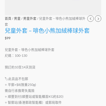
套
數
量
首頁
/
男童
/
男童外套
/ 兒童外套 – 啡色小熊加絨棒球外
套
兒童外套 – 啡色小熊加絨棒球外套
$
99
兒童外套 – 啡色小熊加絨棒球外套
尺碼：100-130
預訂約10至14天到貨
🏷此貨品不包郵
⭐️ 平郵+$8(限重250g)
需自行承擔寄失風險
⭐️ 順豐到付(順豐站或智能櫃首KG約$20）
⭐️ 智郵站(香港郵政智能櫃）或郵局取件