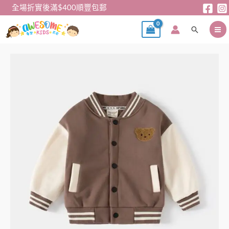
跳
全場折實後滿$400順豐包郵
至
搜
主
尋
要
內
兒
容
童
外
套
-
啡
色
小
熊
加
絨
棒
球
外