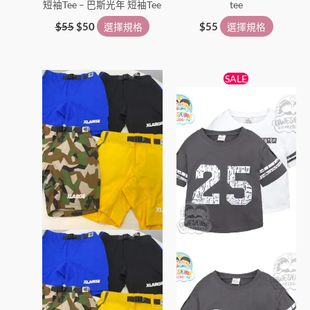
短袖Tee – 巴斯光年 短袖Tee
tee
品
品
頁
頁
$
55
$
50
選擇規格
$
55
選擇規格
面
面
選
選
原
目
此
此
擇
擇
SALE
始
前
產
產
選
選
價
價
品
格：
格：
品
項
項
$45。
$29。
有
有
多
多
種
種
款
款
式。
式。
可
可
在
在
產
產
品
品
頁
頁
面
面