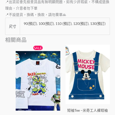
📍出貨前會先檢查貨品有無明顯問題，如有少許瑕疵，不構成退換
理由，介意者勿下單
📍不設退貨，換碼，換款，請勿棄單🙏
90(預訂)
,
100(預訂)
,
110 (預訂)
,
120(預訂)
,
130(預訂)
尺寸
相關商品
原
目
此
此
SALE
始
前
產
產
價
價
格：
格：
品
品
$55。
$50。
有
有
多
多
種
種
款
款
式。
式。
可
可
在
在
短袖Tee –米奇工人褲短袖
產
產