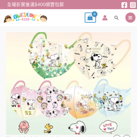
跳
全場折實後滿$400順豐包郵
至
搜
主
尋
要
內
兒
容
童
口
罩
–
Snoopy
中
童
口
罩
(60
個)
數
量