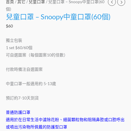
首頁
/
其它
/
兒童口罩
/ 兒童口罩 – Snoopy中童口罩(60
個)
兒童口罩 – Snoopy中童口罩(60個)
$
60
獨立包裝
1 set $60/60個
可自選圖案（每個圖案10的倍數）
付款時備注自選圖案
中童口罩一般適用約 5-13歲
預訂約7-10天到貨
普通防護口罩
適用於在日常生活中濾除花粉、細菌顆粒物和阻隔鼻腔或口腔呼出
或噴出污染物所佩戴的防護型口罩