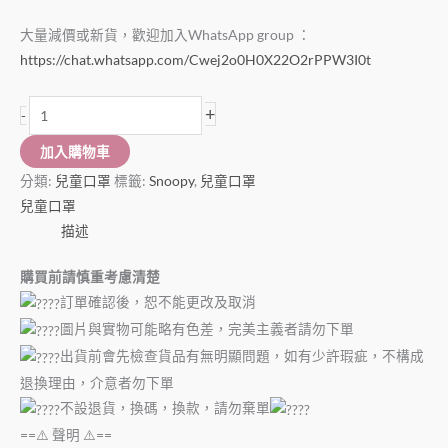
大量減價或新貨，歡迎加入WhatsApp group ：
https://chat.whatsapp.com/Cwej2o0H0X22O2rPPW3I0t
+
-
加入購物車
分類:
兒童口罩
標籤:
Snoopy
,
兒童口罩
兒童口罩
描述
購買前請慎重考慮清楚
訂單確認後，恕不能更改及取消
圖片與實物可能略有色差，完美主義者請勿下單
出貨前會先檢查貨品有無明顯問題，如有少許瑕疵，不構成
退換理由，介意者勿下單
不設退貨，換碼，換款，請勿棄單
==⚠️ 聲明 ⚠️==