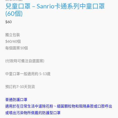
兒童口罩 – Sanrio卡通系列中童口罩
(60
個)
(60個)
數
$
60
量
獨立包裝
$60/60個
每個圖案10個
(付款時可備注自選圖案)
中童口罩一般適用約 5-13歲
預訂約7-10天到貨
普通防護口罩
適用於在日常生活中濾除花粉、細菌顆粒物和阻隔鼻腔或口腔呼出
或噴出污染物所佩戴的防護型口罩