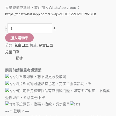
大量減價或新貨，歡迎加入WhatsApp group ：
https://chat.whatsapp.com/Cwej2o0H0X22O2rPPW3I0t
+
-
加入購物車
分類:
兒童口罩
標籤:
兒童口罩
兒童口罩
描述
購買前請慎重考慮清楚
訂單確認後，恕不能更改及取消
圖片與實物可能略有色差，完美主義者請勿下單
出貨前會先檢查貨品有無明顯問題，如有少許瑕疵，不構成
退換理由，介意者勿下單
不設退貨，換碼，換款，請勿棄單
==⚠️ 聲明 ⚠️==