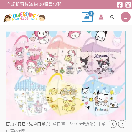
跳
全場折實後滿$400順豐包郵
至
搜
主
尋
要
內
兒
容
童
口
罩
–
Sanrio
卡
通
系
列
中
童
口
首頁
/
其它
/
兒童口罩
/ 兒童口罩 – Sanrio卡通系列中童
罩
口罩(60個)