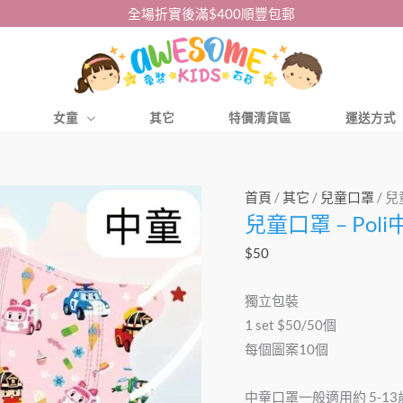
全場折實後滿$400順豐包郵
女童
其它
特價清貨區
運送方式
兒
首頁
/
其它
/
兒童口罩
/ 兒
兒童口罩 – Pol
童
口
$
50
罩
–
獨立包裝
Poli
1 set $50/50個
中
每個圖案10個
童
口
中童口罩一般適用約 5-13