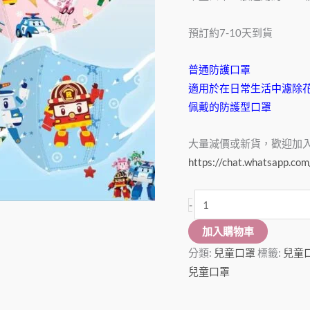
罩
(50
預訂約7-10天到貨
個)
數
普通防護口罩
量
適用於在日常生活中濾除
佩戴的防護型口罩
大量減價或新貨，歡迎加入Wha
https://chat.whatsapp.
-
加入購物車
分類:
兒童口罩
標籤:
兒童
兒童口罩