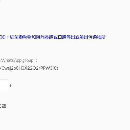
花粉、細菌顆粒物和阻隔鼻腔或口腔呼出或噴出污染物所
tsApp group ：
com/Cwej2o0H0X22O2rPPW3I0t
+
口罩