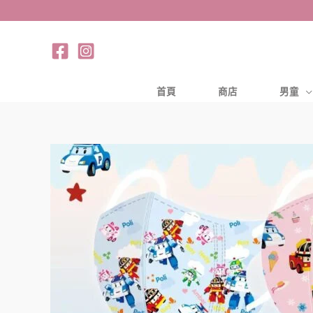
跳
至
主
要
內
首頁
商店
男童
容