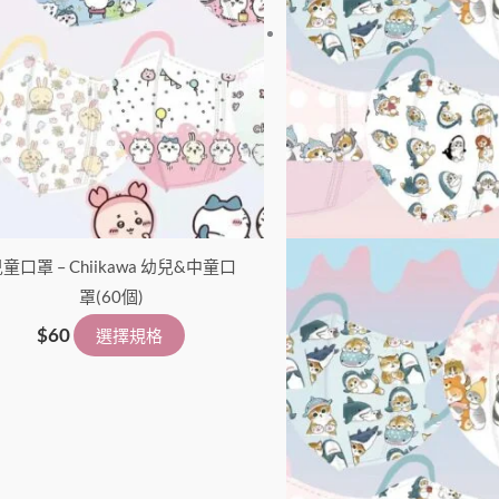
款
式。
可
在
產
品
頁
面
童口罩 – Chiikawa 幼兒&中童口
選
罩(60個)
擇
選
$
60
選擇規格
項