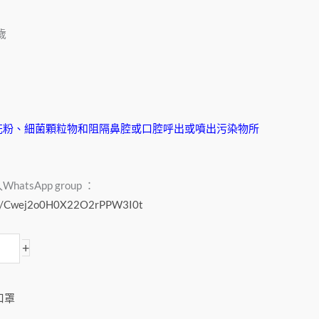
歲
花粉、細菌顆粒物和阻隔鼻腔或口腔呼出或噴出污染物所
tsApp group ：
com/Cwej2o0H0X22O2rPPW3I0t
+
口罩