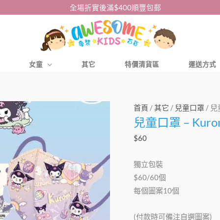
全場折實後滿$400順豐包郵
女童
其它
特價清貨區
運送方式
兒
首頁
/
其它
/
兒童口罩
/ 兒
兒童口罩 – Kuro
童
口
$
60
罩
–
獨立包裝
Kuromi
$60/60個
中
每個圖案10個
童
口
(付款時可備注自選圖案)