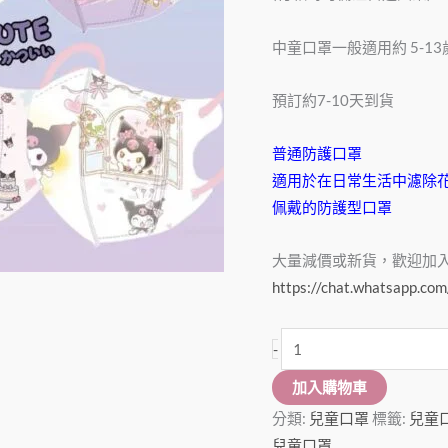
罩
(60
中童口罩一般適用約 5-13
個)
數
預訂約7-10天到貨
量
普通防護口罩
適用於在日常生活中濾除
佩戴的防護型口罩
大量減價或新貨，歡迎加入Wha
https://chat.whatsapp.
-
加入購物車
分類:
兒童口罩
標籤:
兒童
兒童口罩