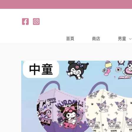
跳
至
主
要
內
首頁
商店
男童
容