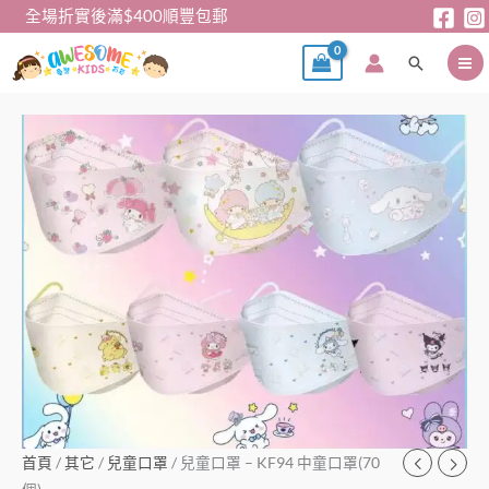
跳
全場折實後滿$400順豐包郵
至
搜
主
尋
要
內
兒
容
童
口
罩
–
KF94
中
童
口
罩
(70
個)
數
首頁
/
其它
/
兒童口罩
/ 兒童口罩 – KF94 中童口罩(70
量