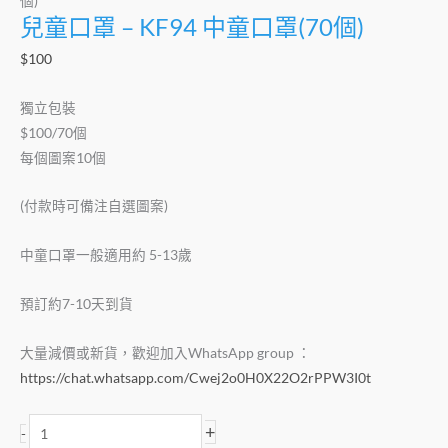
個)
兒童口罩 – KF94 中童口罩(70個)
$
100
獨立包裝
$100/70個
每個圖案10個
(付款時可備注自選圖案)
中童口罩一般適用約 5-13歲
預訂約7-10天到貨
大量減價或新貨，歡迎加入WhatsApp group ：
https://chat.whatsapp.com/Cwej2o0H0X22O2rPPW3I0t
+
-