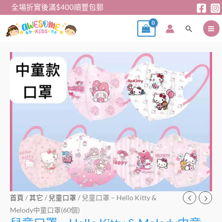
跳
全場折實後滿$400順豐包郵
至
搜
主
尋
要
內
兒
容
童
口
罩
–
Hello
Kitty
&
Melody
中
童
口
首頁
/
其它
/
兒童口罩
/ 兒童口罩 – Hello Kitty &
罩
Melody中童口罩(60個)
(60