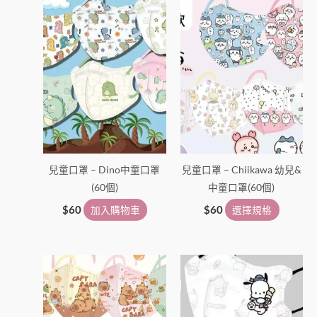
產
品
有
多
種
款
式。
可
在
兒童口罩 – Dino中童口罩
兒童口罩 – Chiikawa 幼兒&
產
(60個)
中童口罩(60個)
品
頁
$
60
加入購物車
$
60
選擇規格
面
選
擇
選
項