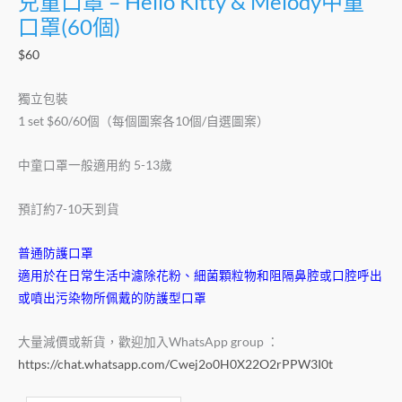
兒童口罩 – Hello Kitty & Melody中童
個)
口罩(60個)
數
$
60
量
獨立包裝
1 set $60/60個（每個圖案各10個/自選圖案）
中童口罩一般適用約 5-13歲
預訂約7-10天到貨
普通防護口罩
適用於在日常生活中濾除花粉、細菌顆粒物和阻隔鼻腔或口腔呼出
或噴出污染物所佩戴的防護型口罩
大量減價或新貨，歡迎加入WhatsApp group ：
https://chat.whatsapp.com/Cwej2o0H0X22O2rPPW3I0t