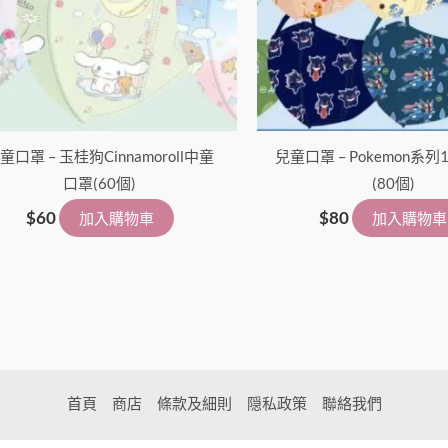
童口罩 – 玉桂狗Cinnamoroll中童
兒童口罩 – Pokemon系列
口罩(60個)
(80個)
$
60
$
80
加入購物車
加入購物車
首頁
商店
條款及細則
隠私政策
聯絡我們