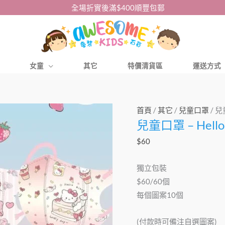
全場折實後滿$400順豐包郵
女童
其它
特價清貨區
運送方式
兒
首頁
/
其它
/
兒童口罩
/ 兒
兒童口罩 – Hello
童
口
$
60
罩
–
獨立包裝
Hello
$60/60個
Kitty
每個圖案10個
中
童
(付款時可備注自選圖案)