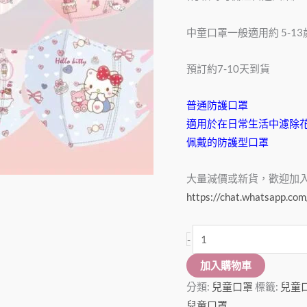
口
罩
中童口罩一般適用約 5-13
(60
個)
預訂約7-10天到貨
數
量
普通防護口罩
適用於在日常生活中濾除
佩戴的防護型口罩
大量減價或新貨，歡迎加入Wha
https://chat.whatsapp.
-
加入購物車
分類:
兒童口罩
標籤:
兒童
兒童口罩