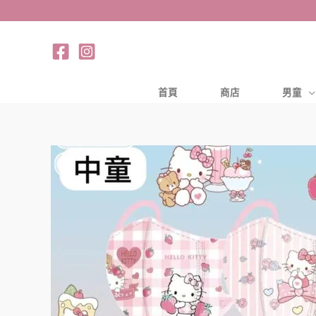
跳
至
主
要
內
首頁
商店
男童
容