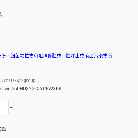
歲
花粉、細菌顆粒物和阻隔鼻腔或口腔呼出或噴出污染物所
tsApp group ：
com/Cwej2o0H0X22O2rPPW3I0t
+
口罩