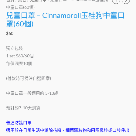
個)
中童口罩(60個)
兒童口罩 – Cinnamoroll玉桂狗中童口
數
量
罩(60個)
$
60
獨立包裝
1 set $60/60個
每個圖案10個
(付款時可備注自選圖案)
中童口罩一般適用約 5-13歲
預訂約7-10天到貨
普通防護口罩
適用於在日常生活中濾除花粉、細菌顆粒物和阻隔鼻腔或口腔呼出