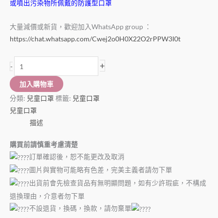
或噴出污染物所佩戴的防護型口罩
大量減價或新貨，歡迎加入WhatsApp group ：
https://chat.whatsapp.com/Cwej2o0H0X22O2rPPW3I0t
+
-
加入購物車
分類:
兒童口罩
標籤:
兒童口罩
兒童口罩
描述
購買前請慎重考慮清楚
訂單確認後，恕不能更改及取消
圖片與實物可能略有色差，完美主義者請勿下單
出貨前會先檢查貨品有無明顯問題，如有少許瑕疵，不構成
退換理由，介意者勿下單
不設退貨，換碼，換款，請勿棄單