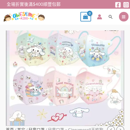
跳
全場折實後滿$400順豐包郵
至
搜
主
尋
要
內
兒
容
童
口
罩
–
Cinnamoroll
玉
桂
狗
中
童
口
罩
(60
首頁
/
其它
/
兒童口罩
/ 兒童口罩 – Cinnamoroll玉桂狗