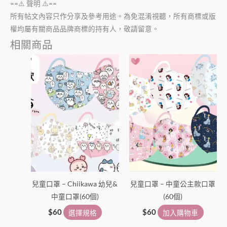
==⚠️ 聲明 ⚠️==
所有帖文內容只作分享及參考用途。為免混淆視聽，所有商標或版
權均屬有關商品品牌商標的持有人，敬請留意。
相關商品
此
產
品
有
多
種
款
式。
可
在
兒童口罩 – Chiikawa 幼兒&
兒童口罩 – 中童公主款口罩
產
中童口罩(60個)
(60個)
品
頁
$
60
選擇規格
$
60
加入購物車
面