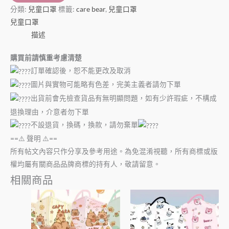
分類:
兒童口罩
標籤:
care bear
,
兒童口罩
兒童口罩
描述
購買前請慎重考慮清楚
訂單確認後，恕不能更改及取消
圖片與實物可能略有色差，完美主義者請勿下單
出貨前會先檢查貨品有無明顯問題，如有少許瑕疵，不構成
退換理由，介意者勿下單
不設退貨，換碼，換款，請勿棄單
==⚠️ 聲明 ⚠️==
所有帖文內容只作分享及參考用途。為免混淆視聽，所有商標或版
權均屬有關商品品牌商標的持有人，敬請留意。
相關商品