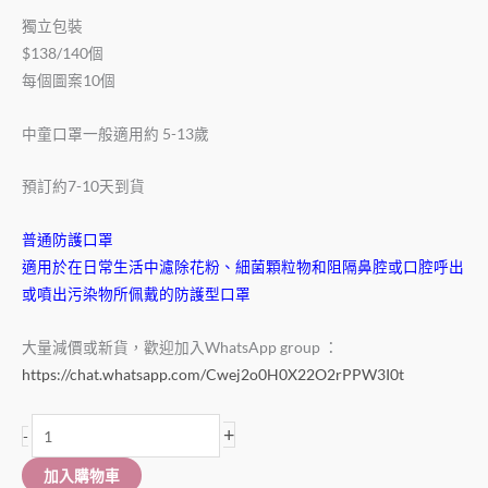
獨立包裝
$138/140個
每個圖案10個
中童口罩一般適用約 5-13歲
預訂約7-10天到貨
普通防護口罩
適用於在日常生活中濾除花粉、細菌顆粒物和阻隔鼻腔或口腔呼出
或噴出污染物所佩戴的防護型口罩
大量減價或新貨，歡迎加入WhatsApp group ：
https://chat.whatsapp.com/Cwej2o0H0X22O2rPPW3I0t
+
-
加入購物車