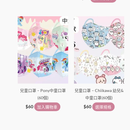
此
產
品
有
多
種
款
式。
可
在
兒童口罩 – Pony中童口罩
兒童口罩 – Chiikawa 幼兒&
產
(60個)
中童口罩(60個)
品
頁
$
60
加入購物車
$
60
選擇規格
面
選
擇