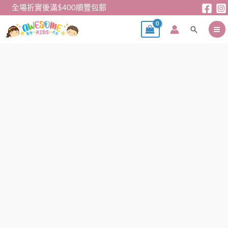
跳
全場折實後滿$400順豐包郵
至
搜
主
尋
要
內
兒
容
童
口
罩
–
Care
bear
系
列
中
童
口
罩
(140