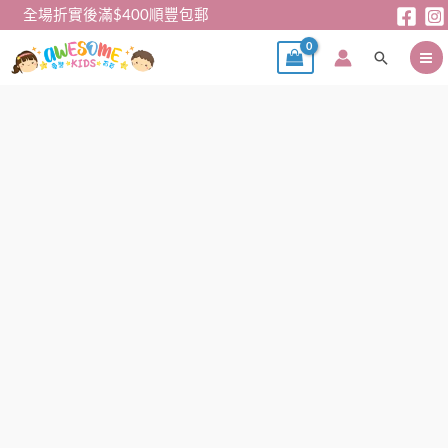
跳
全場折實後滿$400順豐包郵
至
搜
主
尋
要
內
兒
容
童
口
罩
–
Capybara
中
童
口
罩
(50
個)
數
量