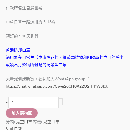
付款時備注自選圖案
中童口罩一般適用約 5-13歲
預訂約7-10天到貨
普通防護口罩
適用於在日常生活中濾除花粉、細菌顆粒物和阻隔鼻腔或口腔呼出
或噴出污染物所佩戴的防護型口罩
大量減價或新貨，歡迎加入WhatsApp group ：
https://chat.whatsapp.com/Cwej2o0H0X22O2rPPW3I0t
+
-
加入購物車
分類:
兒童口罩
標籤:
兒童口罩
兒童口罩