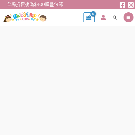
跳
全場折實後滿$400順豐包郵
至
搜
主
尋
要
內
兒
容
童
口
罩
–
玉
桂
狗
Cinnamoroll
中
童
口
罩
(60