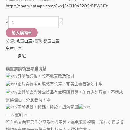
https://chat.whatsapp.com/Cwej2o0H0X22O2rPPW3I0t
+
-
加入購物車
分類:
兒童口罩
標籤:
兒童口罩
兒童口罩
描述
購買前請慎重考慮清楚
訂單確認後，恕不能更改及取消
圖片與實物可能略有色差，完美主義者請勿下單
出貨前會先檢查貨品有無明顯問題，如有少許瑕疵，不構成
退換理由，介意者勿下單
不設退貨，換碼，換款，請勿棄單
==⚠️ 聲明 ⚠️==
所有帖文內容只作分享及參考用途。為免混淆視聽，所有商標或版
權均屬有關商品品牌商標的持有人，敬請留意。