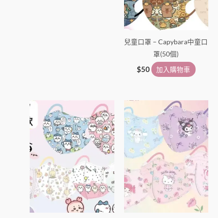
兒童口罩 – Capybara中童口
罩(50個)
$
50
加入購物車
此
產
品
有
多
種
款
式。
可
在