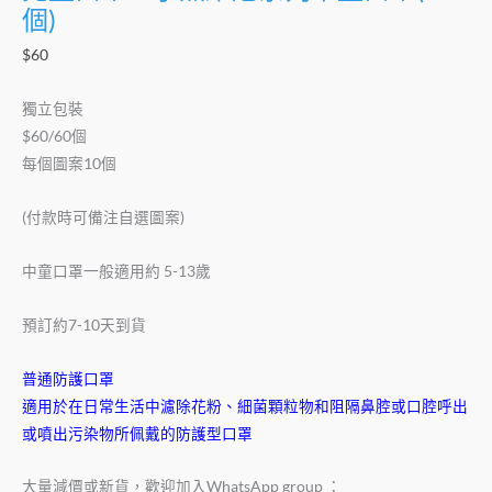
個)
罩
(60
$
60
個)
數
獨立包裝
量
$60/60個
每個圖案10個
(付款時可備注自選圖案)
中童口罩一般適用約 5-13歲
預訂約7-10天到貨
普通防護口罩
適用於在日常生活中濾除花粉、細菌顆粒物和阻隔鼻腔或口腔呼出
或噴出污染物所佩戴的防護型口罩
大量減價或新貨，歡迎加入WhatsApp group ：