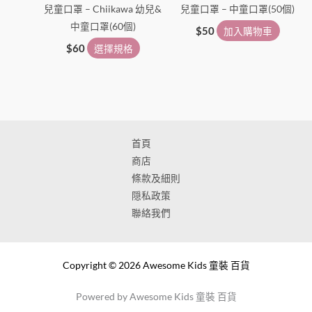
兒童口罩 – Chiikawa 幼兒&
兒童口罩 – 中童口罩(50個)
產
中童口罩(60個)
品
$
50
加入購物車
頁
$
60
選擇規格
面
選
擇
選
項
首頁
商店
條款及細則
隠私政策
聯絡我們
Copyright © 2026 Awesome Kids 童裝 百貨
Powered by Awesome Kids 童裝 百貨