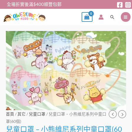
跳
全場折實後滿$400順豐包郵
至
搜
主
尋
要
內
兒
容
童
口
罩
–
小
熊
維
尼
系
列
首頁
/
其它
/
兒童口罩
/ 兒童口罩 – 小熊維尼系列中童口
中
罩(60個)
童
兒童口罩 – 小熊維尼系列中童口罩(60
口