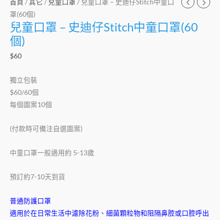
首頁
/
其它
/
兒童口罩
/ 兒童口罩 – 史迪仔Stitch中童口
個)
罩(60個)
數
兒童口罩 – 史迪仔Stitch中童口罩(60
量
個)
$
60
獨立包裝
$60/60個
每個圖案10個
(付款時可備注自選圖案)
中童口罩一般適用約 5-13歲
預訂約7-10天到貨
普通防護口罩
適用於在日常生活中濾除花粉、細菌顆粒物和阻隔鼻腔或口腔呼出