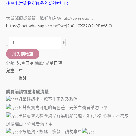
或噴出污染物所佩戴的防護型口罩
大量減價或新貨，歡迎加入WhatsApp group ：
https://chat.whatsapp.com/Cwej2o0H0X22O2rPPW3I0t
+
-
加入購物車
分類:
兒童口罩
標籤:
兒童口罩
兒童口罩
描述
購買前請慎重考慮清楚
訂單確認後，恕不能更改及取消
圖片與實物可能略有色差，完美主義者請勿下單
出貨前會先檢查貨品有無明顯問題，如有少許瑕疵，不構成
退換理由，介意者勿下單
不設退貨，換碼，換款，請勿棄單