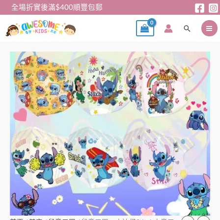
跳
全場折實後滿$400順豐包郵
至
搜
主
尋
要
內
兒
容
童
口
罩
–
史
迪
仔
Stitch
中
童
口
罩
(60