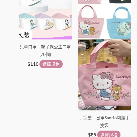
多
多
種
種
款
款
式。
式。
可
可
在
在
兒童口罩 – 親子款公主口罩
產
產
(70個)
品
品
頁
頁
$
110
選擇規格
面
面
選
選
擇
擇
選
選
項
項
手挽袋 – 日單Sanrio刺繡手
挽袋
$
85
選擇規格