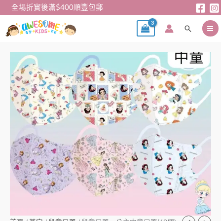
跳
全場折實後滿$400順豐包郵
至
搜
主
尋
要
內
兒
容
童
口
罩
–
公
主
中
童
口
罩
(60
個)
數