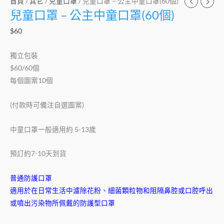
首頁
/
其它
/
兒童口罩
/ 兒童口罩 – 公主中童口罩(60個)
量
兒童口罩 – 公主中童口罩(60個)
$
60
獨立包裝
$60/60個
每個圖案10個
(付款時可備注自選圖案)
中童口罩一般適用約 5-13歲
預訂約7-10天到貨
普通防護口罩
適用於在日常生活中濾除花粉、細菌顆粒物和阻隔鼻腔或口腔呼出
或噴出污染物所佩戴的防護型口罩