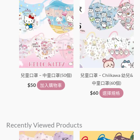
產
品
有
多
種
款
式。
可
在
兒童口罩 – 中童口罩(50個)
兒童口罩 – Chiikawa 幼兒&
產
中童口罩(60個)
品
$
50
加入購物車
頁
$
60
選擇規格
面
選
擇
Recently Viewed Products
選
項