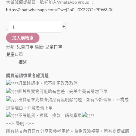
大量減價或新貨，歡迎加入WhatsApp group ：
https://chat.whatsapp.com/Cwej2o0H0X22O2rPPW3I0t
+
-
加入購物車
分類:
兒童口罩
標籤:
兒童口罩
兒童口罩
描述
購買前請慎重考慮清楚
訂單確認後，恕不能更改及取消
圖片與實物可能略有色差，完美主義者請勿下單
出貨前會先檢查貨品有無明顯問題，如有少許瑕疵，不構成
退換理由，介意者勿下單
不設退貨，換碼，換款，請勿棄單
==⚠️ 聲明 ⚠️==
所有帖文內容只作分享及參考用途。為免混淆視聽，所有商標或版