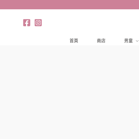
跳
至
主
要
內
首頁
商店
男童
容