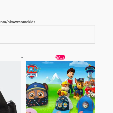
com/hkawesomekids
原
目
此
SALE
始
前
產
價
價
品
格：
格：
有
$69。
$59。
多
種
款
式。
可