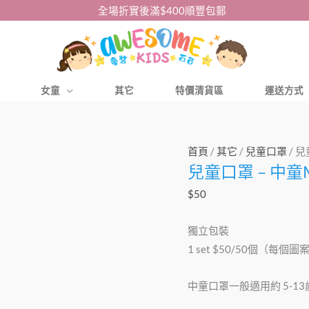
全場折實後滿$400順豐包郵
女童
其它
特價清貨區
運送方式
兒
首頁
/
其它
/
兒童口罩
/ 兒
兒童口罩 – 中童M
童
口
$
50
罩
-
獨立包裝
中
1 set $50/50個（每個
童
Mofusand
中童口罩一般適用約 5-13
系