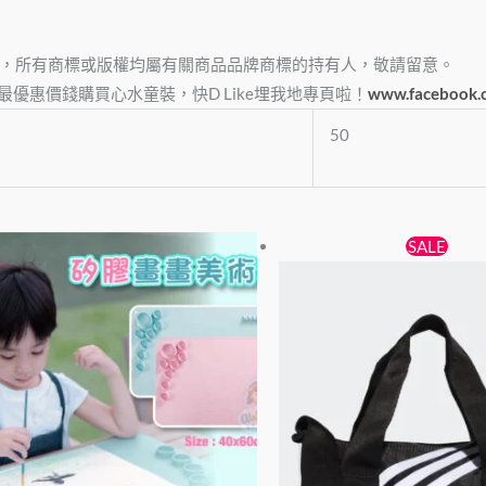
，所有商標或版權均屬有關商品品牌商標的持有人，敬請留意。
e，俾大家最優惠價錢購買心水童裝，快D Like埋我地專頁啦！
www.facebook.
50
原
目
此
SALE
始
前
產
價
價
品
格：
格：
有
$239。
$188。
多
種
款
式。
可