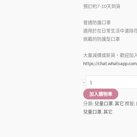
列
預訂約7-10天到貨
(50
個)
普通防護口罩
數
適用於在日常生活中濾除
量
佩戴的防護型口罩
大量減價或新貨，歡迎加入Wha
https://chat.whatsapp.
-
加入購物車
分類:
兒童口罩
,
其它
標籤:
兒童口罩
,
其它