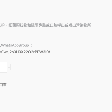
花粉、細菌顆粒物和阻隔鼻腔或口腔呼出或噴出污染物所
tsApp group ：
com/Cwej2o0H0X22O2rPPW3I0t
+
口罩