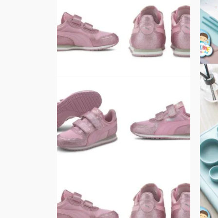
在
產
品
頁
面
選
擇
選
項