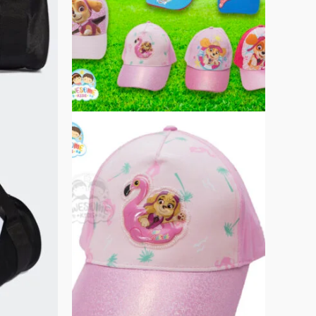
在
產
品
頁
面
選
擇
選
項