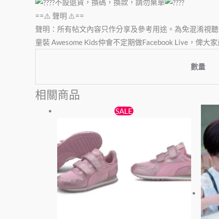
不設退貨，換碼，換款，請勿棄單
==⚠️ 聲明 ⚠️==
聲明：所有帖文內容只作分享及參考用途。為免混淆視聽
童裝 Awesome Kids仲會不定期做Facebook Liv
數量
相關商品
原
目
此
SALE
始
前
產
價
價
品
格：
格：
有
$199。
$179。
多
種
款
式。
可