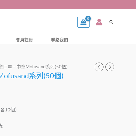
搜
尋
會員註冊
聯絡我們
童口罩 – 中童Mofusand系列(50個)
ofusand系列(50個)
圖案各10個）
歲