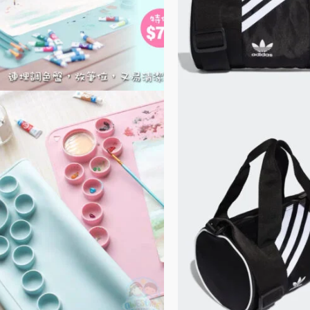
在
產
品
頁
面
選
擇
選
項