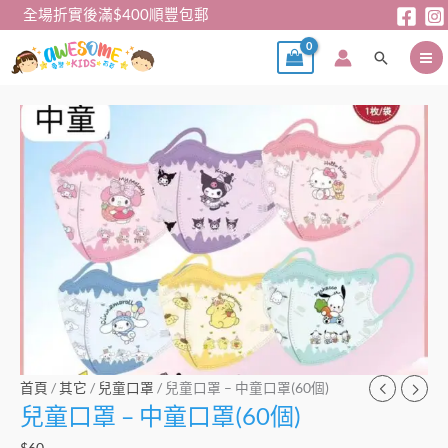
跳
全場折實後滿$400順豐包郵
至
搜
主
尋
要
內
兒
容
童
口
罩
–
中
童
口
罩
(60
個)
首頁
/
其它
/
兒童口罩
/ 兒童口罩 – 中童口罩(60個)
數
兒童口罩 – 中童口罩(60個)
量
$
60