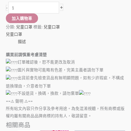
+
-
加入購物車
分類:
兒童口罩
標籤:
兒童口罩
兒童口罩
描述
購買前請慎重考慮清楚
訂單確認後，恕不能更改及取消
圖片與實物可能略有色差，完美主義者請勿下單
出貨前會先檢查貨品有無明顯問題，如有少許瑕疵，不構成
退換理由，介意者勿下單
不設退貨，換碼，換款，請勿棄單
==⚠️ 聲明 ⚠️==
所有帖文內容只作分享及參考用途。為免混淆視聽，所有商標或版
權均屬有關商品品牌商標的持有人，敬請留意。
相關商品