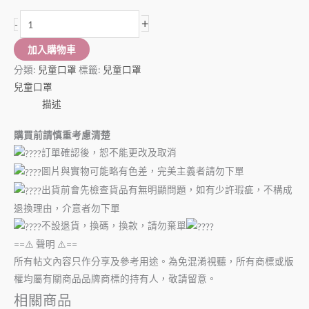
+
-
加入購物車
分類:
兒童口罩
標籤:
兒童口罩
兒童口罩
描述
購買前請慎重考慮清楚
訂單確認後，恕不能更改及取消
圖片與實物可能略有色差，完美主義者請勿下單
出貨前會先檢查貨品有無明顯問題，如有少許瑕疵，不構成
退換理由，介意者勿下單
不設退貨，換碼，換款，請勿棄單
==⚠️ 聲明 ⚠️==
所有帖文內容只作分享及參考用途。為免混淆視聽，所有商標或版
權均屬有關商品品牌商標的持有人，敬請留意。
相關商品