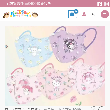
跳
全場折實後滿$400順豐包郵
至
搜
主
尋
要
內
兒
容
童
口
罩
–
中
童
口
罩
(50
個)
數
量
首頁
/
其它
/
兒童口罩
/ 兒童口罩 – 中童口罩(50個)