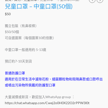
兒童口罩 – 中童口罩(50個)
$
50
獨立包裝（有鼻樑條）
$50/50個
可自選圖案（每個圖案10的倍數）
中童口罩一般適用約 5-13歲
預訂約7-10天到貨
普通防護口罩
適用於在日常生活中濾除花粉、細菌顆粒物和阻隔鼻腔或口腔呼出
或噴出污染物所佩戴的防護型口罩
大量減價或新貨，歡迎加入WhatsApp group ：
https://chat.whatsapp.com/Cwej2o0H0X22O2rPPW3I0t