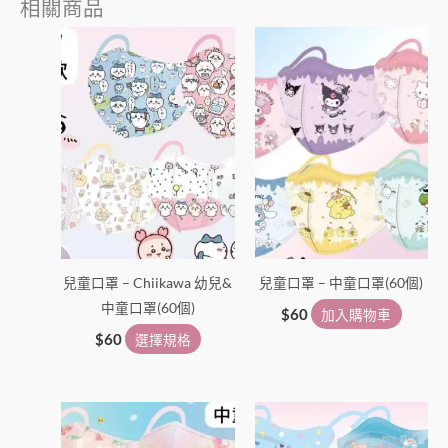
相關商品
此
產
品
有
多
種
款
式。
可
在
兒童口罩 – Chiikawa 幼兒&
兒童口罩 – 中童口罩(60個)
產
中童口罩(60個)
品
$
60
加入購物車
頁
$
60
選擇規格
面
選
擇
選