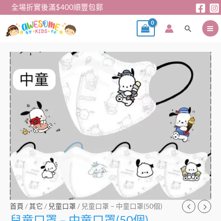
跳
全場折實後滿$400順豐包郵
至
搜
主
尋
要
內
兒
容
童
口
罩
–
中
童
口
罩
(50
個)
數
量
首頁
/
其它
/
兒童口罩
/ 兒童口罩 – 中童口罩(50個)
兒童口罩 – 中童口罩(50個)