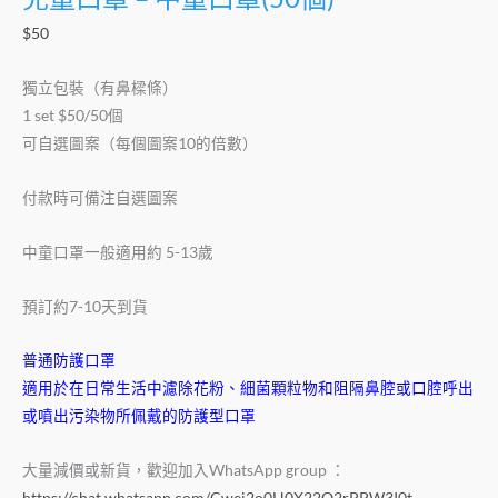
$
50
獨立包裝（有鼻樑條）
1 set $50/50個
可自選圖案（每個圖案10的倍數）
付款時可備注自選圖案
中童口罩一般適用約 5-13歲
預訂約7-10天到貨
普通防護口罩
適用於在日常生活中濾除花粉、細菌顆粒物和阻隔鼻腔或口腔呼出
或噴出污染物所佩戴的防護型口罩
大量減價或新貨，歡迎加入WhatsApp group ：
https://chat.whatsapp.com/Cwej2o0H0X22O2rPPW3I0t