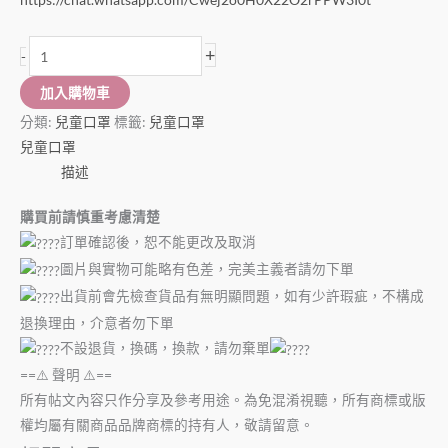
+
-
加入購物車
分類:
兒童口罩
標籤:
兒童口罩
兒童口罩
描述
購買前請慎重考慮清楚
訂單確認後，恕不能更改及取消
圖片與實物可能略有色差，完美主義者請勿下單
出貨前會先檢查貨品有無明顯問題，如有少許瑕疵，不構成
退換理由，介意者勿下單
不設退貨，換碼，換款，請勿棄單
==⚠️ 聲明 ⚠️==
所有帖文內容只作分享及參考用途。為免混淆視聽，所有商標或版
權均屬有關商品品牌商標的持有人，敬請留意。