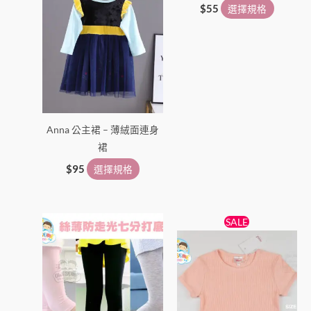
頁
頁
$
55
選擇規格
面
面
選
選
擇
擇
選
選
項
項
Anna 公主裙 – 薄絨面連身
裙
$
95
選擇規格
原
目
此
此
SALE
始
前
產
產
價
價
品
格：
格：
品
$55。
$45。
有
有
多
多
種
種