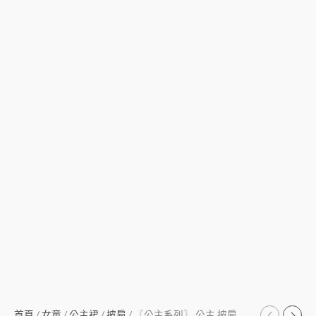
首頁
/
女童
/
公主裙
/
披肩
/ 〖公主系列〗 公主 披肩