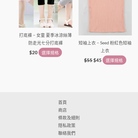
款
款
式。
式。
可
可
在
在
打底褲 – 女童 夏季冰涼絲薄
產
產
防走光七分打底褲
短袖上衣 – Seed 粉紅色短袖
品
品
上衣
頁
頁
$
20
選擇規格
面
面
$
55
$
45
選擇規格
選
選
擇
擇
選
選
項
項
首頁
商店
條款及細則
隠私政策
聯絡我們