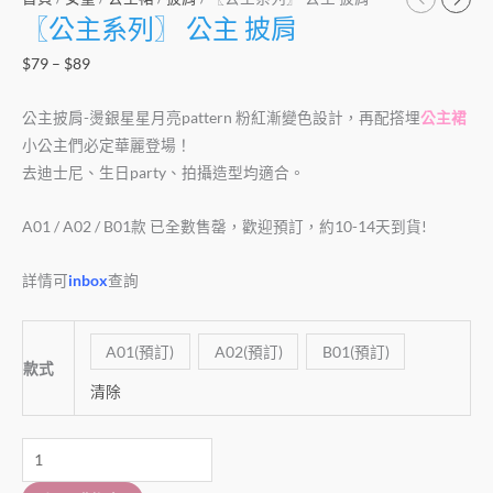
〖公主系列〗 公主 披肩
$
79
–
$
89
公主披肩-燙銀星星月亮pattern 粉紅漸變色設計，再配撘埋
公主裙
小公主們必定華麗登場！
去迪士尼、生日party、拍攝造型均適合。
A01 / A02 / B01款 已全數售罄，歡迎預訂，約10-14天到貨!
詳情可
inbox
查詢
A01(預訂)
A02(預訂)
B01(預訂)
款式
清除