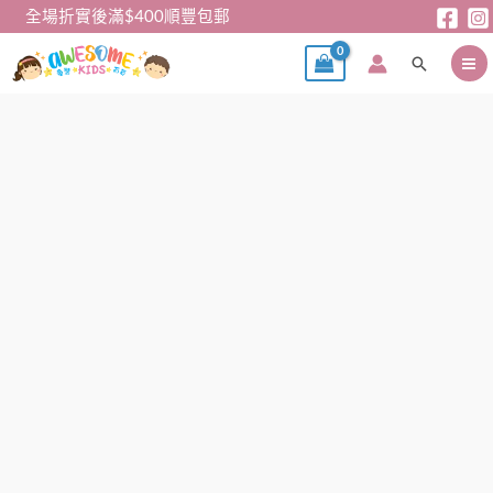
跳
全場折實後滿$400順豐包郵
至
搜
主
尋
要
內
〖公
價
容
主
格
系
範
列〗
圍：
公
$79
主
到
披
$89
肩
數
量