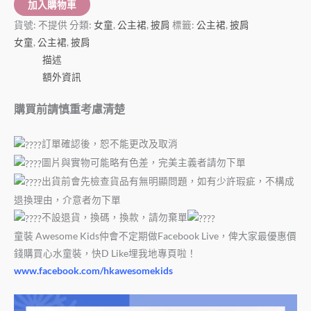
加入購物車
貨號:
不提供
分類:
女童
,
公主裙
,
披肩
標籤:
公主裙
,
披肩
女童
,
公主裙
,
披肩
描述
額外資訊
購買前請慎重考慮清楚
訂單確認後，恕不能更改及取消
圖片與實物可能略有色差，完美主義者請勿下單
出貨前會先檢查貨品有無明顯問題，如有少許瑕疵，不構成
退換理由，介意者勿下單
不設退貨，換碼，換款，請勿棄單
童裝 Awesome Kids仲會不定期做Facebook Live，俾大家最優惠價
錢購買心水童裝，快D Like埋我地專頁啦！
www.facebook.com/hkawesomekids