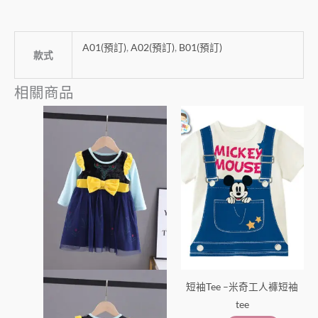
A01(預訂)
,
A02(預訂)
,
B01(預訂)
款式
相關商品
此
此
產
產
品
品
有
有
多
多
種
種
款
款
式。
式。
可
可
在
在
短袖Tee –米奇工人褲短袖
產
產
tee
品
品