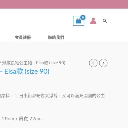
搜
尋
會員註冊
聯絡我們
/ 薄絨長袖公主裙 – Elsa款 (size 90)
sa款 (size 90)
加厚料， 平日出街都唔會太浮誇，又可以滿充囡囡的公主
 29cm / 肩寛 22cm