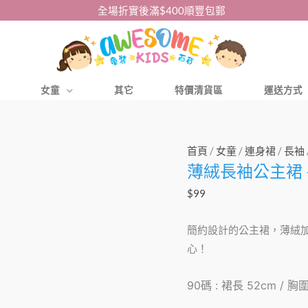
全場折實後滿$400順豐包郵
女童
其它
特價清貨區
運送方式
薄
首頁
/
女童
/
連身裙
/
長袖
薄絨長袖公主裙 – El
絨
長
$
99
袖
公
簡約設計的公主裙，薄絨
主
心！
裙
-
90碼 : 裙長 52cm / 胸圍
Elsa