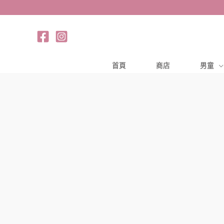
跳
至
主
要
內
首頁
商店
男童
容