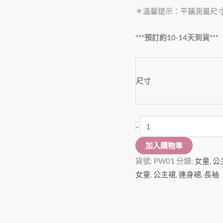
款
＊溫馨提示：平鋪測量尺寸
(size
90)
***預訂約10-14天到貨***
數
量
尺寸
-
加入購物車
貨號:
PW01
分類:
女童
,
公
女童
,
公主裙
,
連身裙
,
長袖