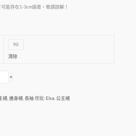
可能存在1-3cm誤差，敬請諒解！
90
清除
+
主裙
,
連身裙
,
長袖
標籤:
Elsa
,
公主裙