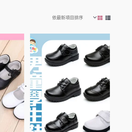
此
此
產
產
品
品
有
有
多
多
種
種
款
款
式。
式。
可
可
在
在
產
產
品
品