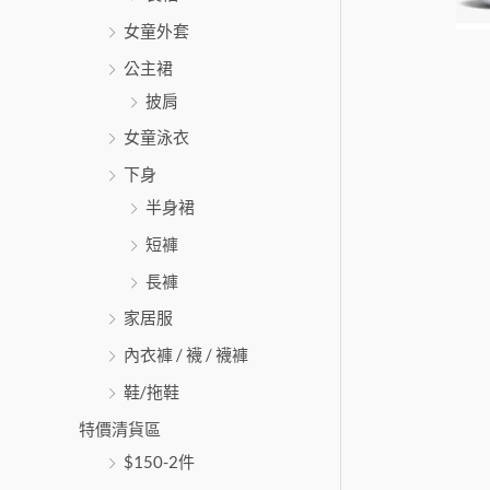
女童外套
公主裙
披肩
女童泳衣
下身
半身裙
短褲
長褲
家居服
內衣褲 / 襪 / 襪褲
鞋/拖鞋
特價清貨區
$150-2件