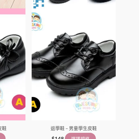
頁
頁
面
面
選
選
擇
擇
選
選
項
項
皮鞋
返學鞋 – 男童學生皮鞋
$
148
選擇規格