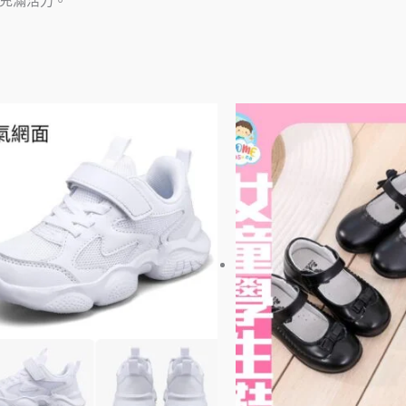
充滿活力。
此
產
品
有
多
種
款
式。
可
在
產
品