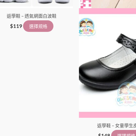
頁
面
返學鞋 – 透氣網面白波鞋
選
擇
$
119
選擇規格
選
項
返學鞋 – 女童學生
$
148
選擇規格