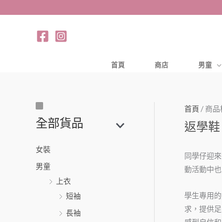
跳
至
主
要
內
首頁
商店
男童
容
首頁
/ 商品
尺
搜
全部貨品
返學鞋
寸
尋
關
女裝
鍵
同學仔迎來
男童
字
動活動中也
上衣
:
學生專用的
短袖
求，提供足
長袖