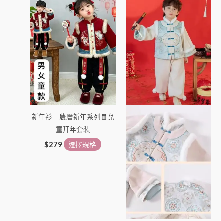
產
產
品
品
有
有
多
多
種
種
款
款
式。
式。
可
可
在
在
新年衫 – 農曆新年系列🧧兒
產
產
童拜年套裝
品
品
頁
頁
$
279
選擇規格
面
面
選
選
擇
擇
選
選
項
項