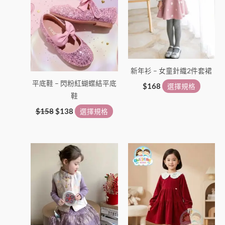
種
種
款
款
式。
式。
可
可
在
在
新年衫 – 女童針織2件套裙
產
產
平底鞋 – 閃粉紅蝴蝶結平底
品
品
$
168
選擇規格
鞋
頁
頁
面
面
$
158
$
138
選擇規格
選
選
擇
擇
此
此
選
選
產
產
項
項
品
品
有
有
多
多
種
種
款
款