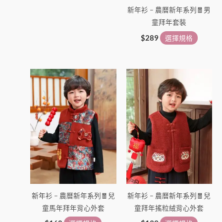
新年衫 – 農曆新年系列🧧男
童拜年套裝
$
289
選擇規格
此
此
產
產
品
品
有
有
多
多
種
種
款
款
式。
式。
可
可
在
在
新年衫 – 農曆新年系列🧧兒
新年衫 – 農曆新年系列🧧兒
產
產
童馬年拜年背心外套
童拜年搖粒絨背心外套
品
品