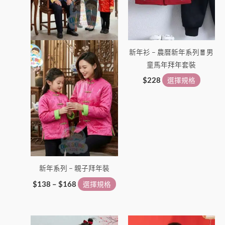
款
款
式。
式。
可
可
在
在
新年衫 – 農曆新年系列🧧男
產
產
童馬年拜年套裝
品
品
頁
頁
$
228
選擇規格
面
面
選
選
擇
擇
選
選
項
項
新年系列 – 親子拜年裝
$
138
–
$
168
選擇規格
此
此