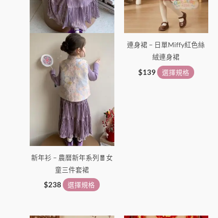
式。
式。
可
可
在
在
連身裙 – 日單Miffy紅色絲
產
產
絨連身裙
品
品
頁
頁
$
139
選擇規格
面
面
選
選
擇
擇
選
選
項
項
新年衫 – 農曆新年系列🧧女
童三件套裙
$
238
選擇規格