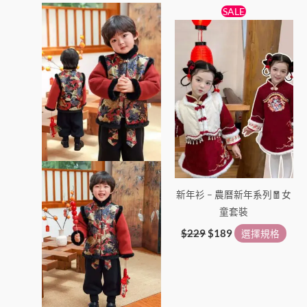
價
原
目
此
此
擇
擇
SALE
格
始
前
產
產
選
選
範
價
價
圍：
品
格：
格：
品
項
項
$108
$229。
$189。
有
有
到
多
多
$195
種
種
款
款
式。
式。
可
可
在
在
產
產
新年衫 – 農曆新年系列🧧女
品
品
童套裝
頁
頁
面
面
$
229
$
189
選擇規格
選
選
擇
擇
選
選
項
項