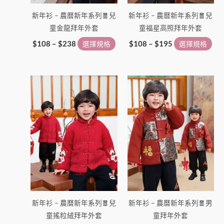
在
在
新年衫 – 農曆新年系列🧧兒
新年衫 – 農曆新年系列🧧兒
產
產
童金龍拜年外套
童福星高照拜年外套
品
品
頁
頁
$
108
–
$
238
選擇規格
$
108
–
$
195
選擇規格
面
面
選
選
價
此
此
擇
擇
格
產
產
選
選
範
品
圍：
品
項
項
$99
有
有
到
多
多
$189
種
種
款
款
式。
式。
可
可
在
在
新年衫 – 農曆新年系列🧧兒
新年衫 – 農曆新年系列🧧男
產
產
童搖粒絨拜年外套
童拜年外套
品
品