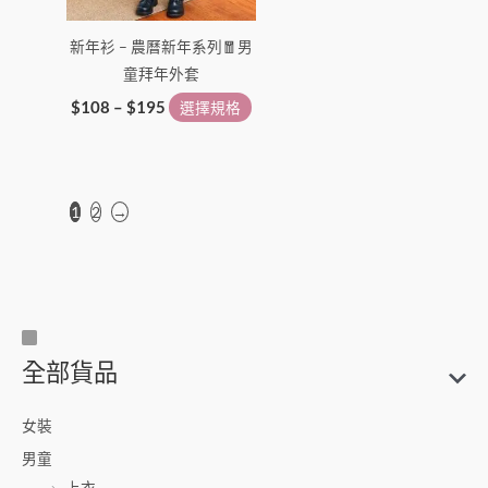
新年衫 – 農曆新年系列🧧男
童拜年外套
$
108
–
$
195
選擇規格
1
2
→
尺
搜
全部貨品
寸
尋
關
女裝
鍵
男童
字
上衣