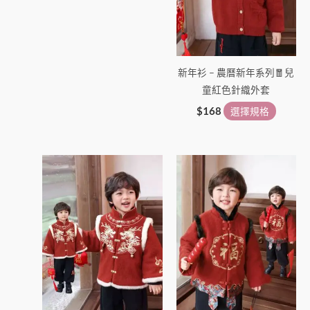
擇
擇
選
選
項
項
新年衫 – 農曆新年系列🧧兒
童紅色針織外套
$
168
選擇規格
價
價
此
此
格
格
產
產
範
範
圍：
品
圍：
品
$108
$108
有
有
到
到
多
多
$238
$195
種
種
款
款
式。
式
可
可