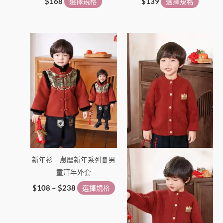
頁
頁
$
168
選擇規格
$
139
選擇規格
面
面
選
選
價
此
此
擇
擇
格
產
產
選
選
範
圍：
品
品
項
項
$108
有
有
到
多
多
$238
種
種
款
款
式。
式。
可
可
在
在
新年衫 – 農曆新年系列🧧男
產
產
童拜年外套
品
品
頁
頁
$
108
–
$
238
選擇規格
面
面
選
選