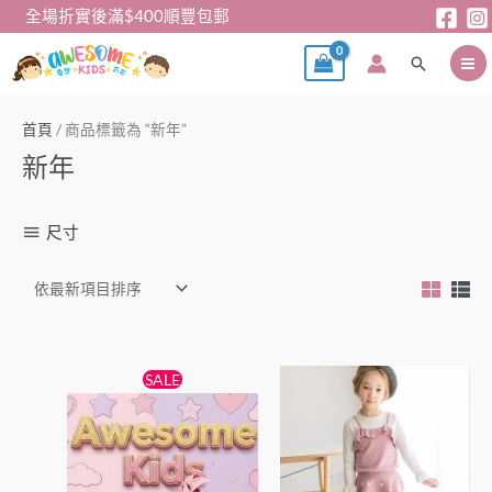
跳
全場折實後滿$400順豐包郵
至
搜
主
尋
要
內
首頁
/ 商品標籤為 “新年”
容
新年
尺寸
原
目
此
此
SALE
始
前
產
產
價
價
格：
格：
品
品
$158。
$138。
有
有
多
多