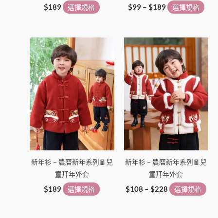
頁
頁
$
189
選擇規格
$
99
–
$
189
選擇規格
面
面
選
選
價
此
此
擇
擇
格
產
產
選
選
範
品
圍：
品
項
項
$108
有
有
到
多
多
$228
種
種
款
款
式。
式
可
可
在
在
新年衫 – 農曆新年系列🧧兒
新年衫 – 農曆新年系列🧧兒
產
產
童拜年外套
童拜年外套
品
品
頁
頁
$
189
選擇規格
$
108
–
$
228
選擇規格
面
面
選
選