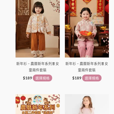
此
此
產
產
品
品
有
有
多
多
種
種
款
款
式。
式。
可
可
在
在
新年衫 – 農曆新年系列🧧女
新年衫 – 農曆新年系列🧧女
產
產
童兩件套裝
童兩件套裝
品
品
頁
頁
$
189
選擇規格
$
189
選擇規格
面
面
選
選
此
此
擇
擇
產
產
選
選
品
品
項
項