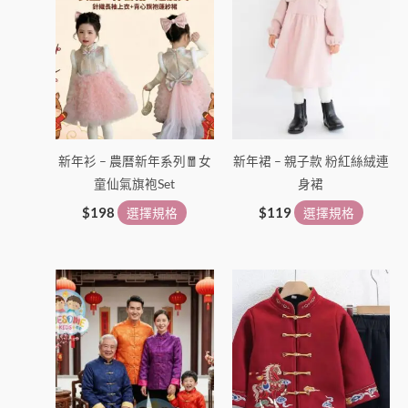
有
有
多
多
種
種
款
款
式。
式。
可
可
在
在
新年衫 – 農曆新年系列🧧女
新年裙 – 親子款 粉紅絲絨連
產
產
童仙氣旗袍Set
身裙
品
品
頁
頁
$
198
選擇規格
$
119
選擇規格
面
面
選
選
價
此
此
擇
擇
格
產
產
選
選
範
圍：
品
品
項
項
$138
有
有
到
多
多
$168
種
種