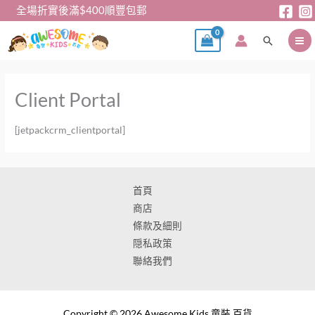
跳
全場折實後滿$400順豐包郵
至
搜
主
尋
要
內
Client Portal
容
[jetpackcrm_clientportal]
首頁
商店
條款及細則
隠私政策
聯絡我們
Copyright © 2026 Awesome Kids 童裝 百貨