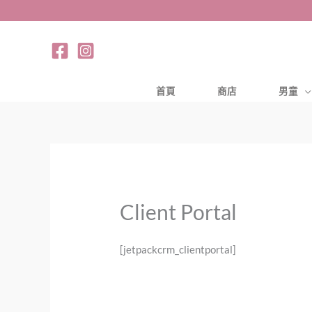
跳
至
主
要
內
首頁
商店
男童
容
Client Portal
[jetpackcrm_clientportal]